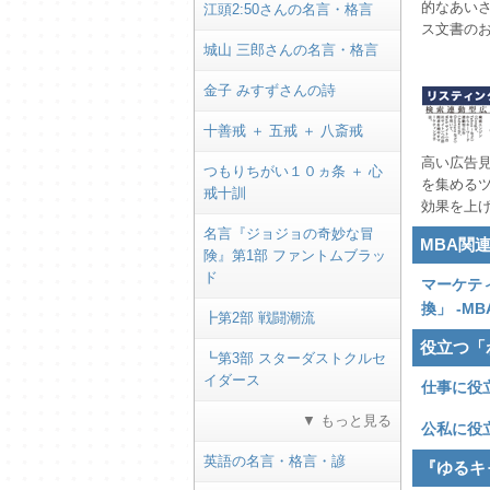
的なあい
江頭2:50さんの名言・格言
ス文書の
城山 三郎さんの名言・格言
金子 みすずさんの詩
十善戒 ＋ 五戒 ＋ 八斎戒
高い広告
つもりちがい１０ヵ条 ＋ 心
を集める
戒十訓
効果を上
名言『ジョジョの奇妙な冒
MBA関
険』第1部 ファントムブラッ
ド
マーケティ
換」 -M
┣第2部 戦闘潮流
役立つ「
┗第3部 スターダストクルセ
イダース
仕事に役
▼ もっと見る
公私に役
英語の名言・格言・諺
『ゆるキ