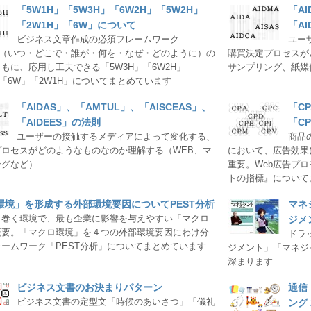
「5W1H」「5W3H」「6W2H」「5W2H」
「AI
「2W1H」「6W」について
「A
ビジネス文章作成の必須フレームワーク
ユー
』（いつ・どこで・誰が・何を・なぜ・どのように）の
購買決定プロセスが
もに、応用し工夫できる「5W3H」「6W2H」
サンプリング、紙媒
」「6W」「2W1H」についてまとめています
「AIDAS」、「AMTUL」、「AISCEAS」、
「C
「AIDEES」の法則
「C
ユーザーの接触するメディアによって変化する、
商品
プロセスがどのようなものなのか理解する（WEB、マ
において、広告効果
ングなど）
重要。Web広告プ
トの指標』について
環境」を形成する外部環境要因についてPEST分析
マネ
り巻く環境で、最も企業に影響を与えやすい「マクロ
ジメ
概要。「マクロ環境」を４つの外部環境要因にわけ分
ドラ
ームワーク「PEST分析」についてまとめています
ジメント」「マネジ
深まります
ビジネス文書のお決まりパターン
通信
ビジネス文書の定型文「時候のあいさつ」「儀礼
ング 