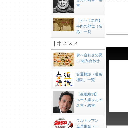
言
【ビバ！焼肉】
牛肉の部位（名
称）一覧
| オススメ
食べ合わせの悪
い 組み合わせ
交通標識（道路
標識）一覧
【抱腹絶倒】
ルー大柴さんの
名言・格言
ウルトラマン
全員集合（一