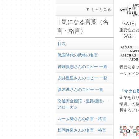
▼ もっと見る
| 気になる言葉（名
『5W1H
言・格言）
重要性とと
「5W2H
目次
戦国時代の武将の名言
仲畑貴志さんのコピー 一覧
購買決定
ーケティ
糸井重里さんのコピー 一覧
眞木準さんのコピー 一覧
「マクロ
企業を取
交通安全標語（道路標語）・
環境」の
スローガン
析するフレ
ルー大柴さんの名言・格言
松岡修造さんの名言・格言