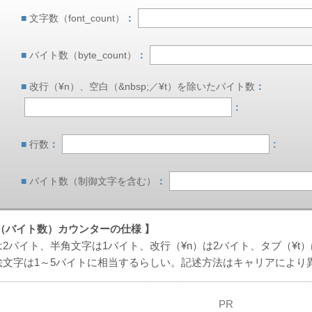
■
文字数（font_count）
：
■
バイト数（byte_count）
：
■
改行（¥n）、空白（&nbsp;／¥t）を除いたバイト数
：
:
■
行数
：
:
■
バイト数（制御文字を含む）
：
（バイト数）カウンターの仕様 】
2バイト、半角文字は1バイト、改行（¥n）は2バイト、タブ（¥t
絵文字は1～5バイトに相当するらしい。記述方法はキャリアにより
PR