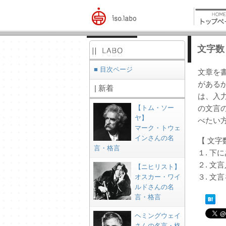
文字数
■ 目次ページ
文章を
がある
| 新着
は、入
【トム・ソー
の文言
ヤ】
べたい
マーク・トウェ
インさんの名
【 文字
言・格言
１. 
２. 
【ニヒリスト】
３. 
オスカー・ワイ
ルドさんの名
言・格言
ヘミングウェイ
さんの名言・格