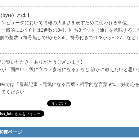
byte）とは 】
コンピュータにおいて情報の大きさを表すために使われる単位。
一般的に1バイトは2進数の8桁、即ち8ビット（bit）を意味する
8）個の整数（符号無しで0から255、符号付きで-128から+127
でご覧いただき、ありがとうございます】
ジが「面白い・役に立つ・参考になる」など 誰かに教えたいと思い
！
itterでは『最新記事・元気になる言葉・哲学的な言葉 etc.』好
してください。
関連ページ