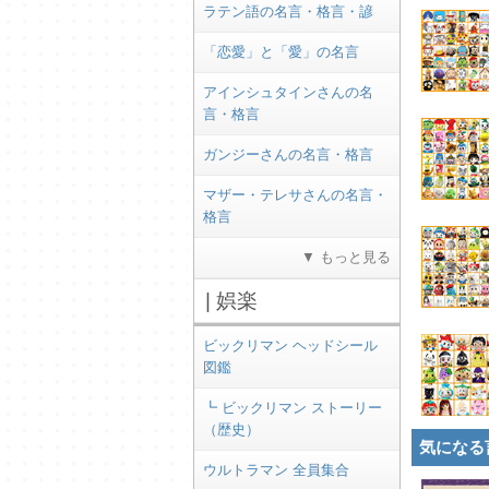
ラテン語の名言・格言・諺
「恋愛」と「愛」の名言
アインシュタインさんの名
言・格言
ガンジーさんの名言・格言
マザー・テレサさんの名言・
格言
▼ もっと見る
| 娯楽
ビックリマン ヘッドシール
図鑑
┗ ビックリマン ストーリー
（歴史）
気になる
ウルトラマン 全員集合