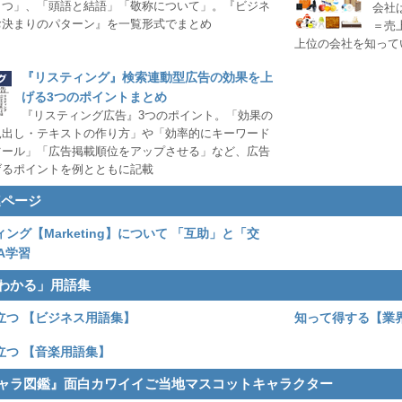
さつ」、「頭語と結語」「敬称について」。『ビジネ
会社
お決まりのパターン』を一覧形式でまとめ
＝売
上位の会社を知って
『リスティング』検索連動型広告の効果を上
げる3つのポイントまとめ
『リスティング広告』3つのポイント。「効果の
見出し・テキストの作り方」や「効率的にキーワード
ツール」「広告掲載順位をアップさせる」など、広告
げるポイントを例とともに記載
連ページ
ング【Marketing】について 「互助」と「交
BA学習
わかる」用語集
立つ 【ビジネス用語集】
知って得する【業
立つ 【音楽用語集】
ャラ図鑑』面白カワイイご当地マスコットキャラクター