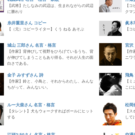
【武将】たしなみの武辺は、生まれながらの武辺
【コ
に勝れり
クマ
糸井重里さん コピー
眞木
【（元）コピーライター】くう ねる あそぶ
【コ
城山 三郎さん 名言・格言
宮沢
【作家】背伸びして視野をひろげているうち、背
【作
が伸びてしまうこともあり得る。それが人生の面
ニワ
白さである。
金子 みすずさん 詩
飛鳥
【作家】鈴と、小鳥と、それからわたし、みんな
【ミ
ちがって、みんないい。
こに
ルー大柴さん 名言・格言
松岡
【タレント】犬もウォークすればポールにヒット
【ス
する
して
江頭2:50さん 名言・格言
交通