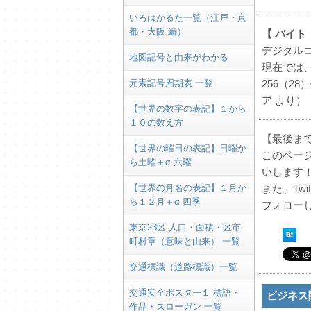
いろはかるた一覧（江戸・京
都・大阪 編）
【 バイト（
デジタル
地図記号と由来がわかる
現在では、
元素記号周期表 一覧
256（2
ア より）
【世界の数字の表記】１から
１０の数え方
【最後ま
【世界の曜日の表記】日曜か
このペー
ら土曜＋α 六曜
いします
【世界の月名の表記】１月か
また、Tw
ら１２月＋α 四季
フォロー
東京23区 人口・面積・区市
町村章（意味と由来） 一覧
交通標識（道路標識）一覧
交通安全ポスター１ 標語・
ビジネス
作品・スローガン 一覧