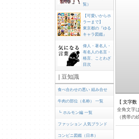
覧）
【可愛いからホ
ラーまで】
東京都の『ゆる
キャラ図鑑』
偉人・著名人・
有名人の名言・
格言、ことわざ
目次
| 豆知識
食べ合わせの悪い 組み合せ
牛肉の部位（名称） 一覧
【 文字数
全角文字は
┗ ホルモン編 一覧
（携帯の
ファッション 人気ブランド
コンビニ図鑑（日本）