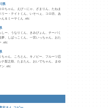
川県
コロちゃん、えび～にゃ、ざまりん、たねま
ペリー・テイトくん、いそべぇ、コロ坊、あ
ん＆ミーヤくん .etc
県
っしー、うなりくん、きみぴょん、チーバく
龍夢、しばっこくん、一宮いっちゃん、おた
.etc
県
まちゃん、ころとん、キノピー、フルーツ忍
ルナ梨之助、たまたん、おいでちゃん、まゆ
ン .etc
貴志さん コピー