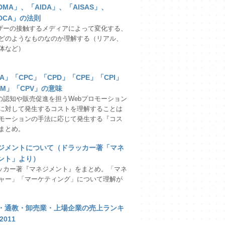
DMA」、「AIDA」、「AISAS」、
IDCA」の法則
ザーの接触するメディアによって変化する、
どのようなものなのか理解する（リアル、
体など）
PA」「CPC」「CPD」「CPE」「CPI」
PM」「CPV」の意味
の認知や販売促進を担うWebプロモーション
に対して発生するコストを理解することは
ロモーションの手法に応じて発生する『コス
まとめ。
ジメントについて（ドラッカー著「マネ
ント」より）
ッカー著『マネジメント』をまとめ。「マネ
ャー」「マーケティング」について理解が
・通教・卸売業・上場企業の売上ランキ
2011