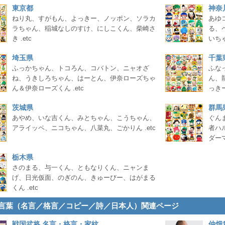
東京都
神奈
ねり丸、すがもん、よっきー、ノッポン、ソラカ
あゆ
ラちゃん、稲城なしのすけ、にしこくん、柴崎さ
る、
き .etc
いちゃ
埼玉県
千葉
ふっかちゃん、トコろん、コバトン、ニャオざ
ふな
ね、うきしろちゃん、はーとん、伊奈ローズちゃ
ん、
ん＆伊奈ローズくん .etc
っきー 
茨城県
群馬
あやめ、いな吉くん、みとちゃん、こうちゃん、
ぐん
アライッペ、ニコちゃん、八菜丸、ごかりん .etc
者ハ
ダーマ
栃木県
さのまる、与一くん、ともなりくん、ニャンま
げ、日光仮面、のぎのん、きゅーびー、はがまる
くん .etc
言葉（名言／格言／コピー／詩／日本人）関連ページ
戦国武将 名言・格言・家紋
仲畑