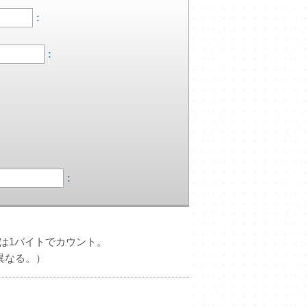
:
:
:
）は1バイトでカウント。
異なる。）