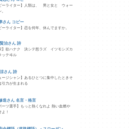
ピーライター】人類は、 男と女と ウォー
ン。
準さん コピー
ピーライター】恋を何年、休んでますか。
 賢治さん 詩
家】欲ハナク 決シテ怒ラズ イツモシズカ
ラッテヰル
 涼さん 詩
ュージシャン】あるひとつに集中したときそ
は引力が生まれる
修造さん 名言・格言
ポーツ選手】もっと熱くなれよ 熱い血燃や
けよ！
安全標語（道路標語）・スローガン