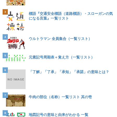
3
標語『交通安全標語（道路標語）・スローガンの気
になる言葉』一覧リスト
4
ウルトラマン 全員集合（一覧リスト）
5
元素記号周期表＋覚え方（一覧リスト）
6
「了解」「了承」「承知」「承諾」の意味とは？
7
牛肉の部位（名称）一覧リスト 其の壱
8
地図記号の意味と由来がわかる 一覧