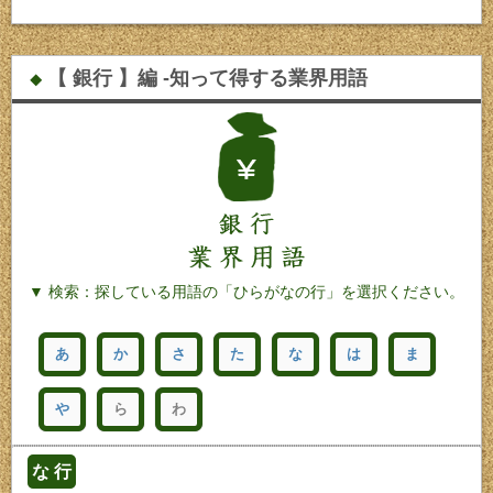
【 銀行 】編 -知って得する業界用語
◆
▼ 検索：探している用語の「ひらがなの行」を選択ください。
あ
か
さ
た
な
は
ま
や
ら
わ
な 行