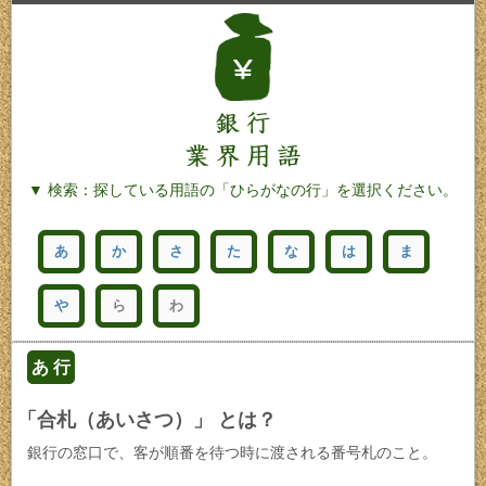
▼ 検索：探している用語の「ひらがなの行」を選択ください。
あ
か
さ
た
な
は
ま
や
ら
わ
あ 行
「合札（あいさつ）」 とは？
銀行の窓口で、客が順番を待つ時に渡される番号札のこと。