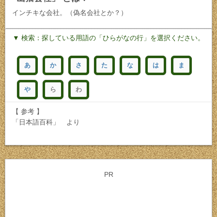
インチキな会社。（偽名会社とか？）
▼ 検索：探している用語の「ひらがなの行」を選択ください。
あ
か
さ
た
な
は
ま
や
ら
わ
【 参考 】
「日本語百科」 より
PR