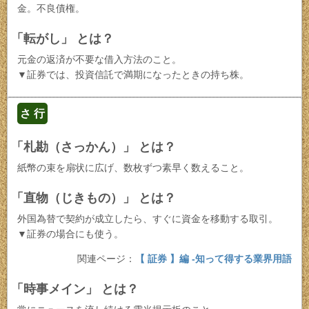
金。不良債権。
「転がし」 とは？
元金の返済が不要な借入方法のこと。
▼証券では、投資信託で満期になったときの持ち株。
さ 行
「札勘（さっかん）」 とは？
紙幣の束を扇状に広げ、数枚ずつ素早く数えること。
「直物（じきもの）」 とは？
外国為替で契約が成立したら、すぐに資金を移動する取引。
▼証券の場合にも使う。
関連ページ：
【 証券 】編 -知って得する業界用語
「時事メイン」 とは？