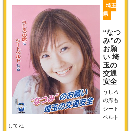
埼玉
県
“なつ
み”の
お願
い 埼
玉の
交通
安全
うしろ
の席も
シート
ベルト
してね