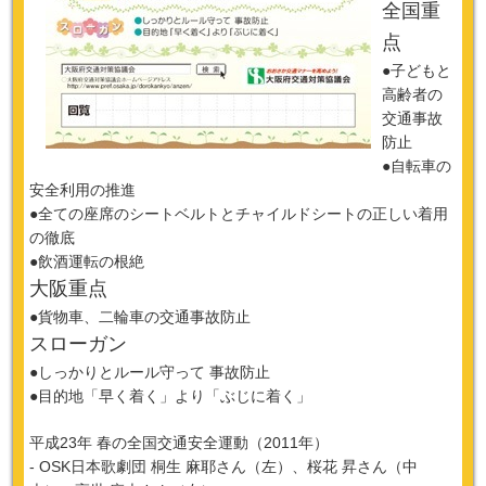
全国重
点
●子どもと
高齢者の
交通事故
防止
●自転車の
安全利用の推進
●全ての座席のシートベルトとチャイルドシートの正しい着用
の徹底
●飲酒運転の根絶
大阪重点
●貨物車、二輪車の交通事故防止
スローガン
●しっかりとルール守って 事故防止
●目的地「早く着く」より「ぶじに着く」
平成23年 春の全国交通安全運動（2011年）
- OSK日本歌劇団 桐生 麻耶さん（左）、桜花 昇さん（中