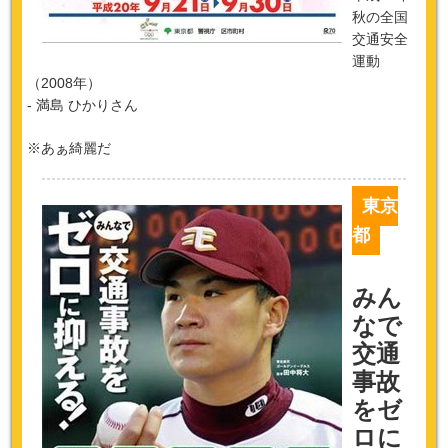
秋の全国
交通安全
運動
（2008年）
- 満島 ひかりさん
※あぁ綺麗だ
東京
都
みん
なで
交通
事故
をゼ
ロに