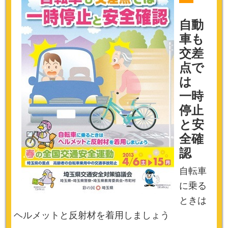
自動
車も
交差
点で
は
一時
停止
と安
全確
認
自転車
に乗る
ときは
ヘルメットと反射材を着用しましょう