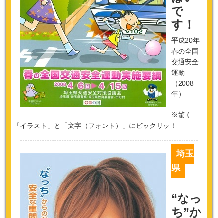
で
す！
平成20年
春の全国
交通安全
運動
（2008
年）
※驚く
「イラスト」と「文字（フォント）」にビックリッ！
埼玉
県
“なっ
ち”か