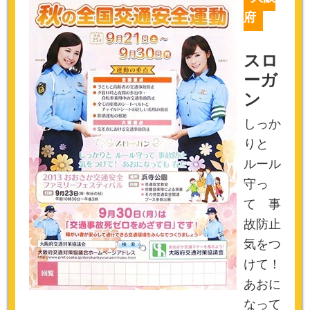
府
スロ
ーガ
ン
しっか
りと
ルール
守っ
て 事
故防止
気をつ
けて！
あおに
なって