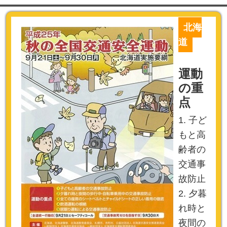
北海
道
運動
の重
点
1. 子ど
もと高
齢者の
交通事
故防止
2. 夕暮
れ時と
夜間の