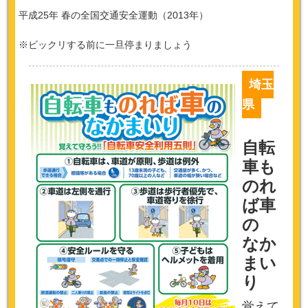
平成25年 春の全国交通安全運動（2013年）
※ビックリする前に一旦停まりましょう
埼玉
県
自転
車も
のれ
ば車
の
なか
まい
り
覚えて