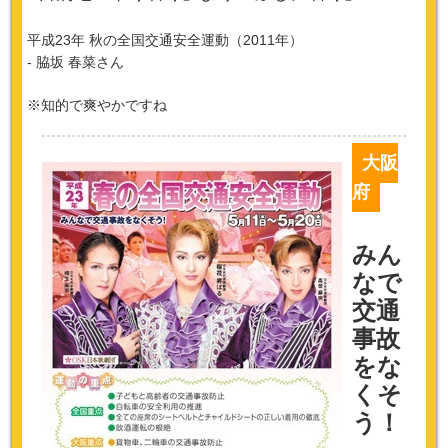
平成23年 秋の全国交通安全運動（2011年）
- 脇坂 春菜さん
※知的で爽やかですね
大阪
府
みん
なで
交通
事故
をな
くそ
う！