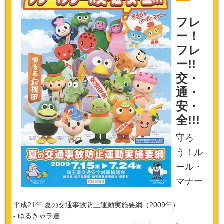
フレ
ー！
フレ
ー!!
交・
通・
安・
全!!!
守ろ
う！ル
ール・
マナー
平成21年 夏の交通事故防止運動実施要綱（2009年）
- ゆるきゃラ達