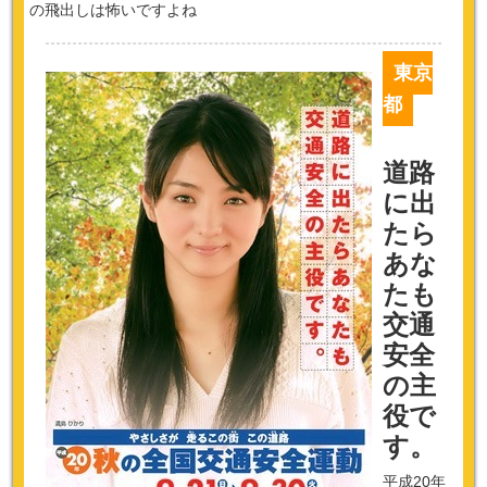
の飛出しは怖いですよね
東京
都
道路
に出
たら
あな
たも
交通
安全
の主
役で
す。
平成20年