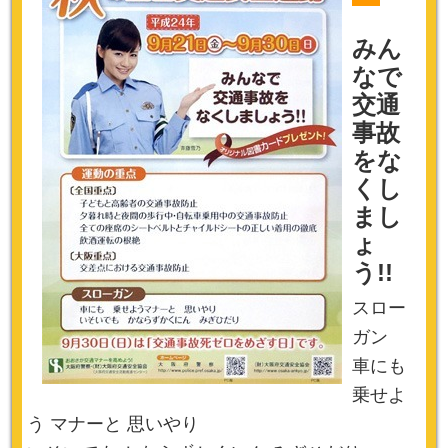
みん
なで
交通
事故
をな
くし
まし
ょ
う!!
スロー
ガン
車にも
乗せよ
う マナーと 思いやり