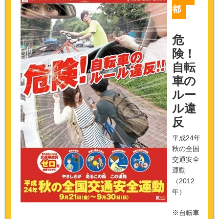
都
危
険！
自転
車の
ルー
ル違
反
平成24年
秋の全国
交通安全
運動
（2012
年）
※自転車