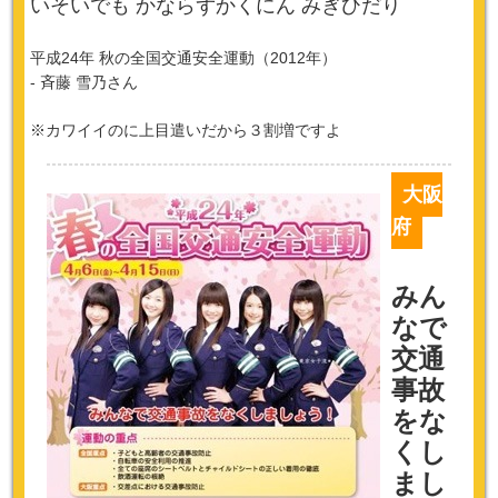
いそいでも かならずかくにん みぎひだり
平成24年 秋の全国交通安全運動（2012年）
- 斉藤 雪乃さん
※カワイイのに上目遣いだから３割増ですよ
大阪
府
みん
なで
交通
事故
をな
くし
まし