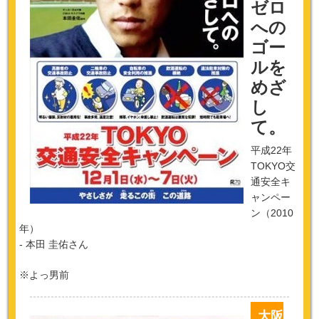
ゼロ
への
ゴー
ルを
めざ
し
て。
平成22年
TOKYO交
通安全キ
ャンペー
ン（2010
年）
- 本田 圭佑さん
※よっ男前
大阪