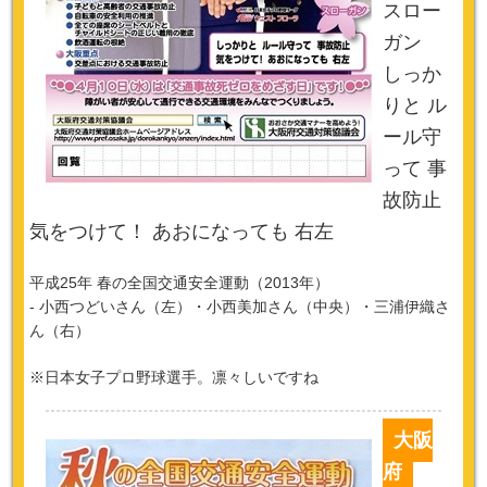
スロー
ガン
しっか
りと ル
ール守
って 事
故防止
気をつけて！ あおになっても 右左
平成25年 春の全国交通安全運動（2013年）
- 小西つどいさん（左）・小西美加さん（中央）・三浦伊織さ
ん（右）
※日本女子プロ野球選手。凛々しいですね
大阪
府