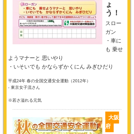
ょ
う！
スロー
ガン
・車に
も 乗せ
ようマナーと 思いやり
・いそいでも かならずかくにん みぎひだり
平成24年 春の全国交通安全運動（2012年）
- 東京女子流さん
※若さ溢れる元気
大阪
府