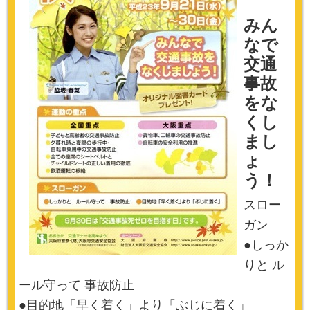
みん
なで
交通
事故
をな
くし
まし
ょ
う！
スロー
ガン
●しっか
りと ル
ール守って 事故防止
●目的地「早く着く」より「ぶじに着く」