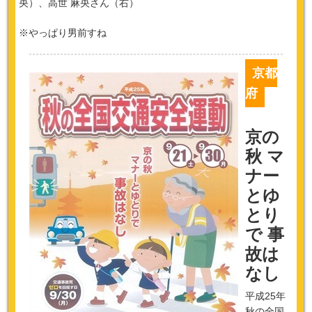
央）、高世 麻央さん（右）
※やっぱり男前すね
京都
府
京の
秋 マ
ナー
とゆ
とり
で 事
故は
なし
平成25年
秋の全国