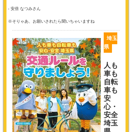
- 安倍 なつみさん
※そりゃあ、お願いされたら聞いちゃいますね
埼玉
県
人も
車も
自転
車も
安
心・
安全
埼玉
県