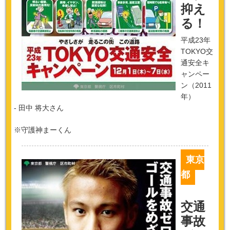
抑え
る！
平成23年
TOKYO交
通安全キ
ャンペー
ン（2011
年）
- 田中 将大さん
※守護神まーくん
東京
都
交通
事故