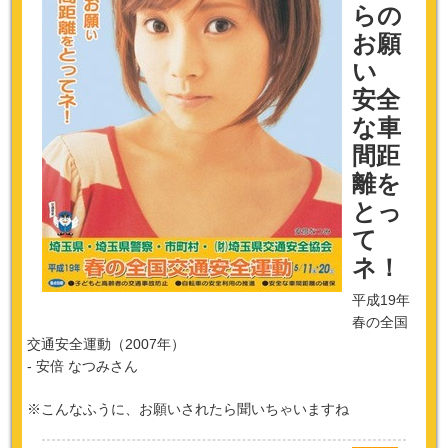
らの
お願
い
安全
な車
間距
離を
とっ
て
ネ！
平成19年
春の全国
交通安全運動（2007年）
- 安倍 なつみさん
※こんなふうに、お願いされたら聞いちゃいますね