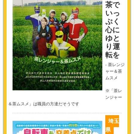
茶で
いっ
ぷく
心に
ゆと
り運
転を
- 茶レンジ
ャー＆茶
ムスメ
※「茶レ
ンジャー
＆茶ムスメ」は職員の方達だそうです
埼玉
県