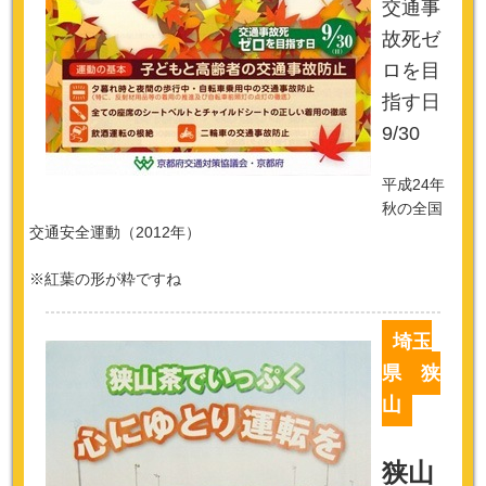
交通事
故死ゼ
ロを目
指す日
9/30
平成24年
秋の全国
交通安全運動（2012年）
※紅葉の形が粋ですね
埼玉
県 狭
山
狭山