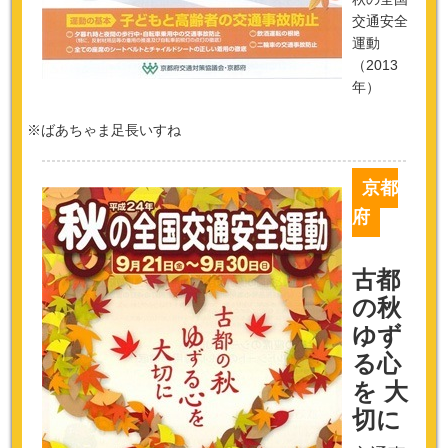
交通安全
運動
（2013
年）
※ばあちゃま足長いすね
京都
府
古都
の秋
ゆず
る心
を 大
切に