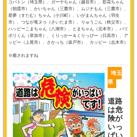
コバトン（埼玉県）、ガーヤちゃん（越谷市）、彩花ちゃん
（朝霞市）、かいちゃん（三鷹市）、ムジナもん（三鷹市）、
星夢（すたむ）ちゃん（小川町）、いがまんちゃん（羽生
市）、つなが竜ヌゥ（さいたま市）、りゅうごん（秩父市）、
ハッピーこまちゃん（八潮市）、とまちゃん（北本市）、バリ
ボリくん（草加市）、くりっかー＆くりっぴー（日高市）、ア
ッビー（上尾市）、さかっち（坂戸市）、カッピー（志木市）
※癒されますね
埼玉
県
道路
は危
険が
いっ
ぱい