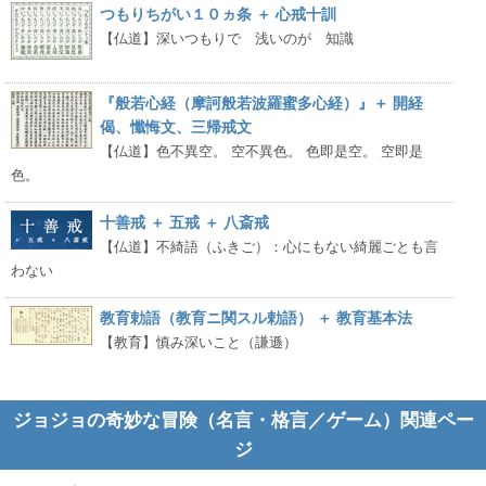
つもりちがい１０ヵ条 ＋ 心戒十訓
【仏道】深いつもりで 浅いのが 知識
『般若心経（摩訶般若波羅蜜多心経）』＋ 開経
偈、懺悔文、三帰戒文
【仏道】色不異空。 空不異色。 色即是空。 空即是
色。
十善戒 ＋ 五戒 ＋ 八斎戒
【仏道】不綺語（ふきご）：心にもない綺麗ごとも言
わない
教育勅語（教育ニ関スル勅語） ＋ 教育基本法
【教育】慎み深いこと（謙遜）
ジョジョの奇妙な冒険（名言・格言／ゲーム）関連ペー
ジ