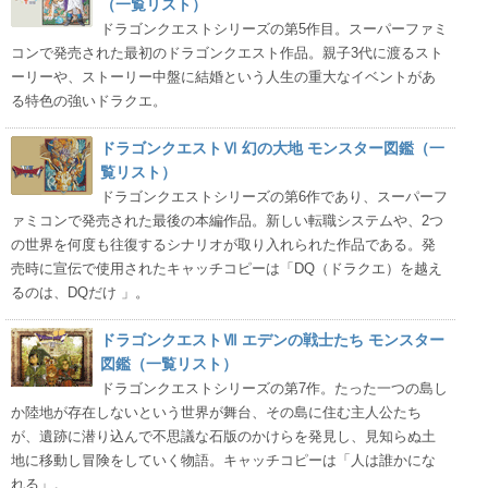
（一覧リスト）
ドラゴンクエストシリーズの第5作目。スーパーファミ
コンで発売された最初のドラゴンクエスト作品。親子3代に渡るスト
ーリーや、ストーリー中盤に結婚という人生の重大なイベントがあ
る特色の強いドラクエ。
ドラゴンクエストⅥ 幻の大地 モンスター図鑑（一
覧リスト）
ドラゴンクエストシリーズの第6作であり、スーパーフ
ァミコンで発売された最後の本編作品。新しい転職システムや、2つ
の世界を何度も往復するシナリオが取り入れられた作品である。発
売時に宣伝で使用されたキャッチコピーは「DQ（ドラクエ）を越え
るのは、DQだけ 」。
ドラゴンクエストⅦ エデンの戦士たち モンスター
図鑑（一覧リスト）
ドラゴンクエストシリーズの第7作。たった一つの島し
か陸地が存在しないという世界が舞台、その島に住む主人公たち
が、遺跡に潜り込んで不思議な石版のかけらを発見し、見知らぬ土
地に移動し冒険をしていく物語。キャッチコピーは「人は誰かにな
れる」。