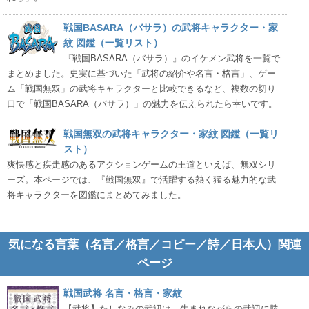
戦国BASARA（バサラ）の武将キャラクター・家
紋 図鑑（一覧リスト）
『戦国BASARA（バサラ）』のイケメン武将を一覧で
まとめました。史実に基づいた「武将の紹介や名言・格言」、ゲー
ム「戦国無双」の武将キャラクターと比較できるなど、複数の切り
口で「戦国BASARA（バサラ）」の魅力を伝えられたら幸いです。
戦国無双の武将キャラクター・家紋 図鑑（一覧リ
スト）
爽快感と疾走感のあるアクションゲームの王道といえば、無双シリ
ーズ。本ページでは、『戦国無双』で活躍する熱く猛る魅力的な武
将キャラクターを図鑑にまとめてみました。
気になる言葉（名言／格言／コピー／詩／日本人）関連
ページ
戦国武将 名言・格言・家紋
【武将】たしなみの武辺は、生まれながらの武辺に勝