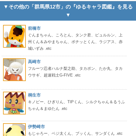
▼その他の「群馬県12市」の『ゆるキャラ図鑑』を見る
▼
前橋市
ぐんまちゃん、ころとん、タンク君、ピュルルン、上
州くん＆みやまちゃん、ポチッとくん、ラジアス、赤
城いずみ .etc
高崎市
フルーツ忍者ハルナ梨之助、タカポン、たか丸、タカ
ウサギ、超速戦士G-FIVE .etc
桐生市
キノピー、ひぎりん、TIPくん、シルクちゃん＆るうふ
ちゃん＆まゆたん .etc
伊勢崎市
もじゃろー、ベジ太くん、ブッくん、サンダくん .etc