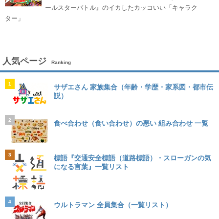
ールスターバトル』のイカしたカッコいい「キャラク
ター」
人気ページ
Ranking
1
サザエさん 家族集合（年齢・学歴・家系図・都市伝
説）
2
食べ合わせ（食い合わせ）の悪い 組み合わせ 一覧
3
標語『交通安全標語（道路標語）・スローガンの気
になる言葉』一覧リスト
4
ウルトラマン 全員集合（一覧リスト）