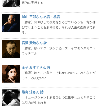
観的に実行する
城山 三郎さん 名言・格言
【作家】背伸びして視野をひろげているうち、背が伸
びてしまうこともあり得る。それが人生の面白さであ
る。
宮沢 賢治さん 詩
【作家】欲ハナク 決シテ怒ラズ イツモシズカニワ
ラッテヰル
金子 みすずさん 詩
【作家】鈴と、小鳥と、それからわたし、みんなちが
って、みんないい。
飛鳥 涼さん 詩
【ミュージシャン】あるひとつに集中したときそこに
は引力が生まれる