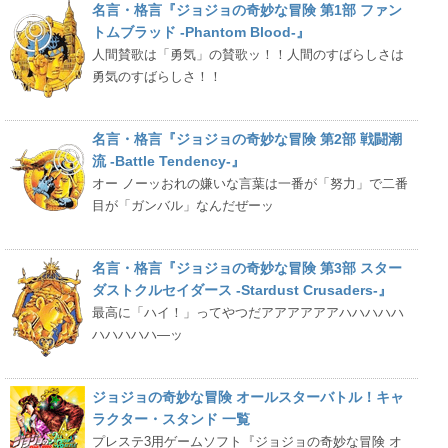
名言・格言『ジョジョの奇妙な冒険 第1部 ファン
トムブラッド -Phantom Blood-』
人間賛歌は「勇気」の賛歌ッ！！人間のすばらしさは
勇気のすばらしさ！！
名言・格言『ジョジョの奇妙な冒険 第2部 戦闘潮
流 -Battle Tendency-』
オー ノーッおれの嫌いな言葉は一番が「努力」で二番
目が「ガンバル」なんだぜーッ
名言・格言『ジョジョの奇妙な冒険 第3部 スター
ダストクルセイダース -Stardust Crusaders-』
最高に「ハイ！」ってやつだアアアアアアハハハハハ
ハハハハハ―ッ
ジョジョの奇妙な冒険 オールスターバトル！キャ
ラクター・スタンド 一覧
プレステ3用ゲームソフト『ジョジョの奇妙な冒険 オ