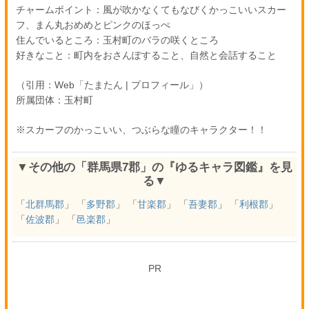
チャームポイント：風が吹かなくてもなびくかっこいいスカー
フ、まん丸おめめとピンクのほっぺ
住んでいるところ：玉村町のバラの咲くところ
好きなこと：町内をおさんぽすること、自然と会話すること
（引用：Web「たまたん | プロフィール」）
所属団体：玉村町
※スカーフのかっこいい、つぶらな瞳のキャラクター！！
▼その他の「群馬県7郡」の『ゆるキャラ図鑑』を見
る▼
「
北群馬郡
」 「
多野郡
」 「
甘楽郡
」 「
吾妻郡
」 「
利根郡
」
「
佐波郡
」 「
邑楽郡
」
PR