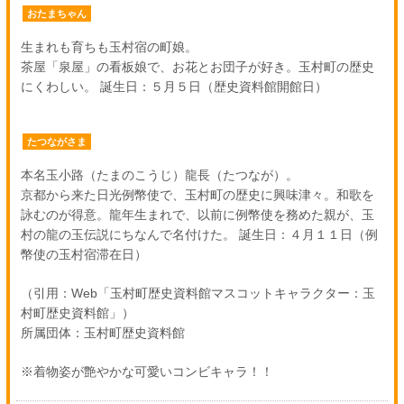
おたまちゃん
生まれも育ちも玉村宿の町娘。
茶屋「泉屋」の看板娘で、お花とお団子が好き。玉村町の歴史
にくわしい。 誕生日：５月５日（歴史資料館開館日）
たつながさま
本名玉小路（たまのこうじ）龍長（たつなが）。
京都から来た日光例幣使で、玉村町の歴史に興味津々。和歌を
詠むのが得意。龍年生まれで、以前に例幣使を務めた親が、玉
村の龍の玉伝説にちなんで名付けた。 誕生日：４月１１日（例
幣使の玉村宿滞在日）
（引用：Web「玉村町歴史資料館マスコットキャラクター：玉
村町歴史資料館」）
所属団体：玉村町歴史資料館
※着物姿が艶やかな可愛いコンビキャラ！！