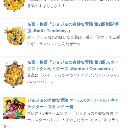
勇気のすばらしさ！！
名言・格言『ジョジョの奇妙な冒険 第2部 戦闘潮
流 -Battle Tendency-』
オー ノーッおれの嫌いな言葉は一番が「努力」で二番
目が「ガンバル」なんだぜーッ
名言・格言『ジョジョの奇妙な冒険 第3部 スター
ダストクルセイダース -Stardust Crusaders-』
最高に「ハイ！」ってやつだアアアアアアハハハハハ
ハハハハハ―ッ
ジョジョの奇妙な冒険 オールスターバトル！キャ
ラクター・スタンド 一覧
プレステ3用ゲームソフト『ジョジョの奇妙な冒険 オ
ールスターバトル』のイカしたカッコいい「キャラク
ター」