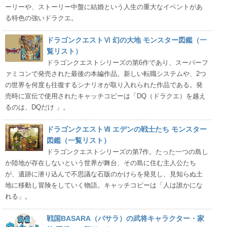
ーリーや、ストーリー中盤に結婚という人生の重大なイベントがあ
る特色の強いドラクエ。
ドラゴンクエストⅥ 幻の大地 モンスター図鑑（一
覧リスト）
ドラゴンクエストシリーズの第6作であり、スーパーフ
ァミコンで発売された最後の本編作品。新しい転職システムや、2つ
の世界を何度も往復するシナリオが取り入れられた作品である。発
売時に宣伝で使用されたキャッチコピーは「DQ（ドラクエ）を越え
るのは、DQだけ 」。
ドラゴンクエストⅦ エデンの戦士たち モンスター
図鑑（一覧リスト）
ドラゴンクエストシリーズの第7作。たった一つの島し
か陸地が存在しないという世界が舞台、その島に住む主人公たち
が、遺跡に潜り込んで不思議な石版のかけらを発見し、見知らぬ土
地に移動し冒険をしていく物語。キャッチコピーは「人は誰かにな
れる」。
戦国BASARA（バサラ）の武将キャラクター・家