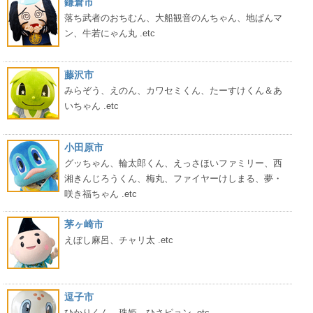
鎌倉市
落ち武者のおちむん、大船観音のんちゃん、地ぱんマ
ン、牛若にゃん丸 .etc
藤沢市
みらぞう、えのん、カワセミくん、たーすけくん＆あ
いちゃん .etc
小田原市
グッちゃん、輪太郎くん、えっさほいファミリー、西
湘きんじろうくん、梅丸、ファイヤーけしまる、夢・
咲き福ちゃん .etc
茅ヶ崎市
えぼし麻呂、チャリ太 .etc
逗子市
ひかりくん、珠姫、ひさピョン .etc