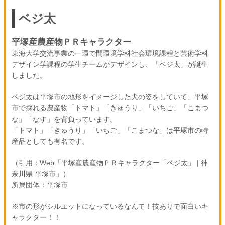
ベジ太
平塚産農産物ＰＲキャラクター
東海大学交流事業の一環で間環境学科社会環境課程と芸術学科
デザイン学課程の学生チームがデザインし、「ベジ太」が誕生
しました。
ベジ太は平塚市の地形をイメージした犬の姿をしていて、平塚
市で採れる農産物「トマト」「きゅうり」「いちご」「こまつ
な」「なす」を背負っています。
「トマト」「きゅうり」「いちご」「こまつな」は平塚市の特
産品としても有名です。
（引用：Web「平塚産農産物ＰＲキャラクター「ベジ太」 | 神
奈川県 平塚市」）
所属団体：平塚市
※市の形がシルエットになっているなんて！技ありで面白いキ
ャラクター！！