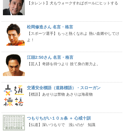
【タレント】犬もウォークすればポールにヒットする
松岡修造さん 名言・格言
【スポーツ選手】もっと熱くなれよ 熱い血燃やしてけ
よ！
江頭2:50さん 名言・格言
【芸人】奇跡を待つより 捨て身の努力よ。
交通安全標語（道路標語）・スローガン
【標語】あせりは禁物 あさりは海産物
つもりちがい１０ヵ条 ＋ 心戒十訓
【仏道】深いつもりで 浅いのが 知識