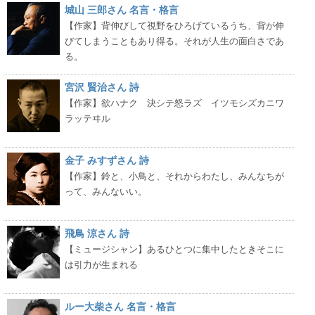
城山 三郎さん 名言・格言
【作家】背伸びして視野をひろげているうち、背が伸
びてしまうこともあり得る。それが人生の面白さであ
る。
宮沢 賢治さん 詩
【作家】欲ハナク 決シテ怒ラズ イツモシズカニワ
ラッテヰル
金子 みすずさん 詩
【作家】鈴と、小鳥と、それからわたし、みんなちが
って、みんないい。
飛鳥 涼さん 詩
【ミュージシャン】あるひとつに集中したときそこに
は引力が生まれる
ルー大柴さん 名言・格言