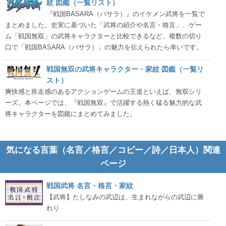
紋 図鑑（一覧リスト）
『戦国BASARA（バサラ）』のイケメン武将を一覧で
まとめました。史実に基づいた「武将の紹介や名言・格言」、ゲー
ム「戦国無双」の武将キャラクターと比較できるなど、複数の切り
口で「戦国BASARA（バサラ）」の魅力を伝えられたら幸いです。
戦国無双の武将キャラクター・家紋 図鑑（一覧リ
スト）
爽快感と疾走感のあるアクションゲームの王道といえば、無双シリ
ーズ。本ページでは、『戦国無双』で活躍する熱く猛る魅力的な武
将キャラクターを図鑑にまとめてみました。
気になる言葉（名言／格言／コピー／詩／日本人）関連
ページ
戦国武将 名言・格言・家紋
【武将】たしなみの武辺は、生まれながらの武辺に勝
れり