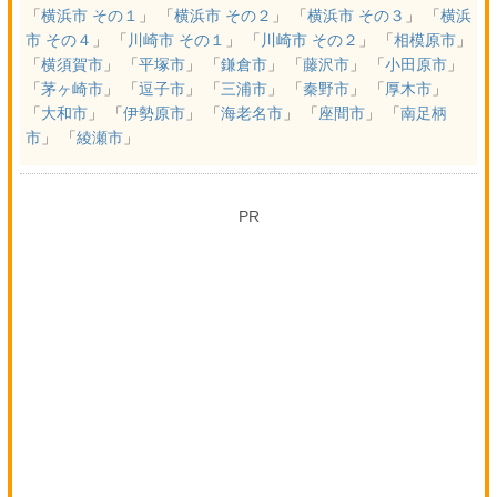
「
横浜市 その１
」 「
横浜市 その２
」 「
横浜市 その３
」 「
横浜
市 その４
」 「
川崎市 その１
」 「
川崎市 その２
」 「
相模原市
」
「
横須賀市
」 「
平塚市
」 「
鎌倉市
」 「
藤沢市
」 「
小田原市
」
「
茅ヶ崎市
」 「
逗子市
」 「
三浦市
」 「
秦野市
」 「
厚木市
」
「
大和市
」 「
伊勢原市
」 「
海老名市
」 「
座間市
」 「
南足柄
市
」 「
綾瀬市
」
PR