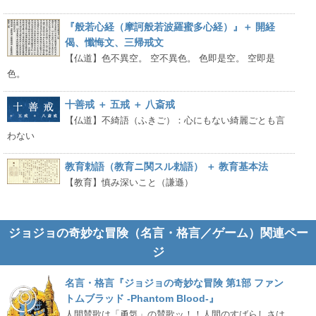
『般若心経（摩訶般若波羅蜜多心経）』＋ 開経
偈、懺悔文、三帰戒文
【仏道】色不異空。 空不異色。 色即是空。 空即是
色。
十善戒 ＋ 五戒 ＋ 八斎戒
【仏道】不綺語（ふきご）：心にもない綺麗ごとも言
わない
教育勅語（教育ニ関スル勅語） ＋ 教育基本法
【教育】慎み深いこと（謙遜）
ジョジョの奇妙な冒険（名言・格言／ゲーム）関連ペー
ジ
名言・格言『ジョジョの奇妙な冒険 第1部 ファン
トムブラッド -Phantom Blood-』
人間賛歌は「勇気」の賛歌ッ！！人間のすばらしさは