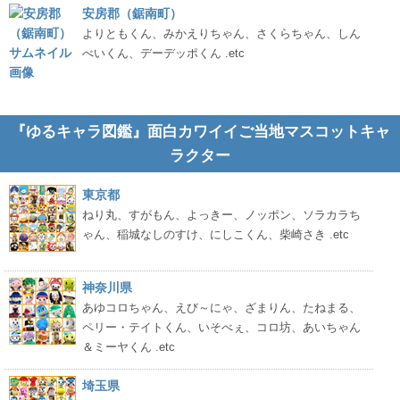
安房郡（鋸南町）
よりともくん、みかえりちゃん、さくらちゃん、しん
べいくん、デーデッポくん .etc
『ゆるキャラ図鑑』面白カワイイご当地マスコットキャ
ラクター
東京都
ねり丸、すがもん、よっきー、ノッポン、ソラカラち
ゃん、稲城なしのすけ、にしこくん、柴崎さき .etc
神奈川県
あゆコロちゃん、えび～にゃ、ざまりん、たねまる、
ペリー・テイトくん、いそべぇ、コロ坊、あいちゃん
＆ミーヤくん .etc
埼玉県