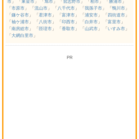
市
」 「
東金市
」 「
旭市
」 「
習志野市
」 「
柏市
」 「
勝浦市
」
「
市原市
」 「
流山市
」 「
八千代市
」 「
我孫子市
」 「
鴨川市
」
「
鎌ケ谷市
」 「
君津市
」 「
富津市
」 「
浦安市
」 「
四街道市
」
「
袖ケ浦市
」 「
八街市
」 「
印西市
」 「
白井市
」 「
富里市
」
「
南房総市
」 「
匝瑳市
」 「
香取市
」 「
山武市
」 「
いすみ市
」
「
大網白里市
」
PR