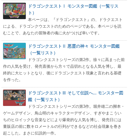
ドラゴンクエストⅠ モンスター図鑑（一覧リス
ト）
本ページは、『ドラゴンクエスト』の、ドラクエスト
による、ドラゴンクウエストのためのページである。本ページを読
むことで、あなたの冒険者の魂に火がつけば幸いです。
ドラゴンクエストⅡ 悪霊の神々 モンスター図鑑
（一覧リスト）
ドラゴンクエストシリーズの第2作。徐々に高まった前
作の人気を受け、発売直後から方々で品切れとなる人気を博し、最
終的に大ヒットとなり、後にドラゴンクエスト現象と言われる基礎
を作った。
ドラゴンクエストⅢ そして伝説へ... モンスター図
鑑（一覧リスト）
ドラゴンクエストシリーズの第3作。堀井雄二の脚本・
ゲームデザイン、鳥山明のキャラクターデザイン、すぎやまこうい
ちのヒロイックな音楽などにより爆発的な人気を博し、発売日には
量販店の前に数キロメートルの行列ができるなどの社会現象を巻き
起こした。まさに伝説的一作。