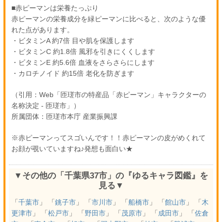
■赤ピーマンは栄養たっぷり
赤ピーマンの栄養成分を緑ピーマンに比べると、次のような優
れた点があります。
・ビタミンA 約7倍 目や肌を保護します
・ビタミンC 約1.8倍 風邪を引きにくくします
・ビタミンE 約5.6倍 血液をさらさらにします
・カロチノイド 約15倍 老化を防ぎます
（引用：Web「匝瑳市の特産品「赤ピーマン」キャラクターの
名称決定 - 匝瑳市」）
所属団体：匝瑳市本庁 産業振興課
※赤ピーマンってスゴいんです！！赤ピーマンの皮がめくれて
お顔が覗いていますね♪発想も面白い★
▼その他の「千葉県37市」の『ゆるキャラ図鑑』を
見る▼
「
千葉市
」 「
銚子市
」 「
市川市
」 「
船橋市
」 「
館山市
」 「
木
更津市
」 「
松戸市
」 「
野田市
」 「
茂原市
」 「
成田市
」 「
佐倉