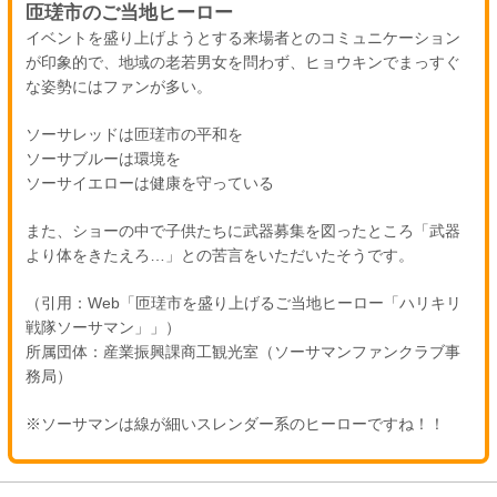
匝瑳市のご当地ヒーロー
イベントを盛り上げようとする来場者とのコミュニケーション
が印象的で、地域の老若男女を問わず、ヒョウキンでまっすぐ
な姿勢にはファンが多い。
ソーサレッドは匝瑳市の平和を
ソーサブルーは環境を
ソーサイエローは健康を守っている
また、ショーの中で子供たちに武器募集を図ったところ「武器
より体をきたえろ…」との苦言をいただいたそうです。
（引用：Web「匝瑳市を盛り上げるご当地ヒーロー「ハリキリ
戦隊ソーサマン」」）
所属団体：産業振興課商工観光室（ソーサマンファンクラブ事
務局）
※ソーサマンは線が細いスレンダー系のヒーローですね！！