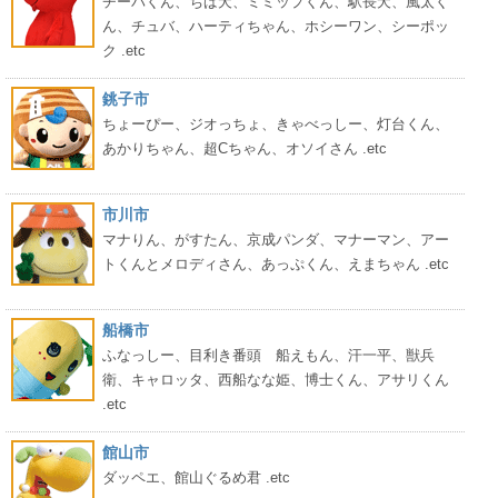
チーバくん、ちば犬、ミミップくん、駅長犬、風太く
ん、チュバ、ハーティちゃん、ホシーワン、シーポッ
ク .etc
銚子市
ちょーぴー、ジオっちょ、きゃべっしー、灯台くん、
あかりちゃん、超Cちゃん、オソイさん .etc
市川市
マナりん、がすたん、京成パンダ、マナーマン、アー
トくんとメロディさん、あっぷくん、えまちゃん .etc
船橋市
ふなっしー、目利き番頭 船えもん、汗一平、獣兵
衛、キャロッタ、西船なな姫、博士くん、アサリくん
.etc
館山市
ダッペエ、館山ぐるめ君 .etc