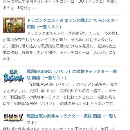
売時に宣伝で使用されたキャッチコピーは「DQ（ドラクエ）を越え
るのは、DQだけ 」。
ドラゴンクエストⅦ エデンの戦士たち モンスター
図鑑（一覧リスト）
ドラゴンクエストシリーズの第7作。たった一つの島し
か陸地が存在しないという世界が舞台、その島に住む主人公たち
が、遺跡に潜り込んで不思議な石版のかけらを発見し、見知らぬ土
地に移動し冒険をしていく物語。キャッチコピーは「人は誰かにな
れる」。
戦国BASARA（バサラ）の武将キャラクター・家
紋 図鑑（一覧リスト）
『戦国BASARA（バサラ）』のイケメン武将を一覧で
まとめました。史実に基づいた「武将の紹介や名言・格言」、ゲー
ム「戦国無双」の武将キャラクターと比較できるなど、複数の切り
口で「戦国BASARA（バサラ）」の魅力を伝えられたら幸いです。
戦国無双の武将キャラクター・家紋 図鑑（一覧リ
スト）
爽快感と疾走感のあるアクションゲームの王道といえば、無双シリ