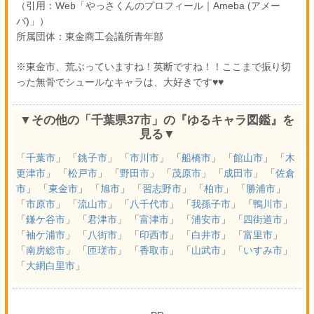
（引用：Web「やっさくんのプロフィール｜Ameba (アメー
バ)」）
所属団体：東金商工会議所青年部
※東金市、荒ぶっていますね！英断ですね！！ここまで振り切
った無骨でシュールなキャラは、大好きです♥♥
▼その他の「千葉県37市」の『ゆるキャラ図鑑』を
見る▼
「
千葉市
」 「
銚子市
」 「
市川市
」 「
船橋市
」 「
館山市
」 「
木
更津市
」 「
松戸市
」 「
野田市
」 「
茂原市
」 「
成田市
」 「
佐倉
市
」 「
東金市
」 「
旭市
」 「
習志野市
」 「
柏市
」 「
勝浦市
」
「
市原市
」 「
流山市
」 「
八千代市
」 「
我孫子市
」 「
鴨川市
」
「
鎌ケ谷市
」 「
君津市
」 「
富津市
」 「
浦安市
」 「
四街道市
」
「
袖ケ浦市
」 「
八街市
」 「
印西市
」 「
白井市
」 「
富里市
」
「
南房総市
」 「
匝瑳市
」 「
香取市
」 「
山武市
」 「
いすみ市
」
「
大網白里市
」