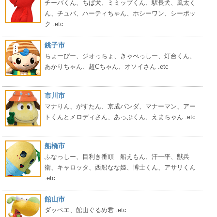
チーバくん、ちば犬、ミミップくん、駅長犬、風太く
ん、チュバ、ハーティちゃん、ホシーワン、シーポッ
ク .etc
銚子市
ちょーぴー、ジオっちょ、きゃべっしー、灯台くん、
あかりちゃん、超Cちゃん、オソイさん .etc
市川市
マナりん、がすたん、京成パンダ、マナーマン、アー
トくんとメロディさん、あっぷくん、えまちゃん .etc
船橋市
ふなっしー、目利き番頭 船えもん、汗一平、獣兵
衛、キャロッタ、西船なな姫、博士くん、アサリくん
.etc
館山市
ダッペエ、館山ぐるめ君 .etc