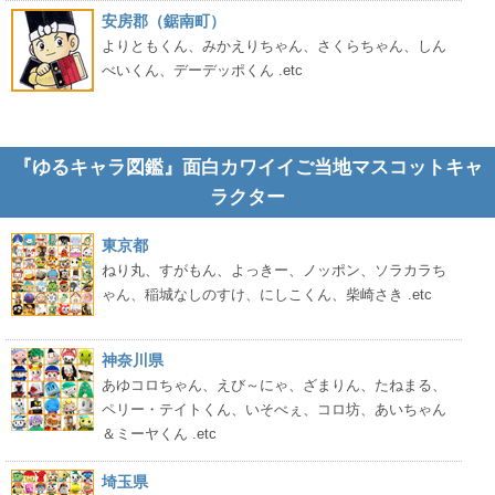
安房郡（鋸南町）
よりともくん、みかえりちゃん、さくらちゃん、しん
べいくん、デーデッポくん .etc
『ゆるキャラ図鑑』面白カワイイご当地マスコットキャ
ラクター
東京都
ねり丸、すがもん、よっきー、ノッポン、ソラカラち
ゃん、稲城なしのすけ、にしこくん、柴崎さき .etc
神奈川県
あゆコロちゃん、えび～にゃ、ざまりん、たねまる、
ペリー・テイトくん、いそべぇ、コロ坊、あいちゃん
＆ミーヤくん .etc
埼玉県