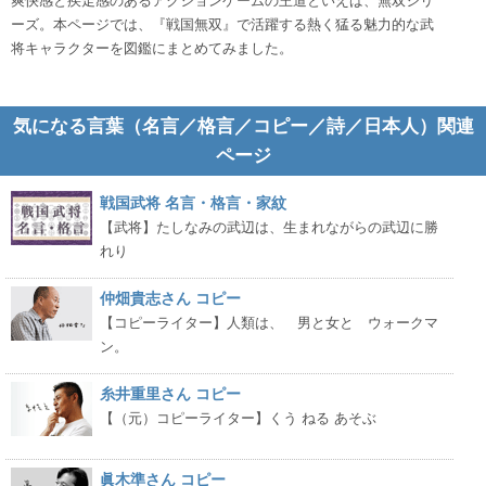
爽快感と疾走感のあるアクションゲームの王道といえば、無双シリ
ーズ。本ページでは、『戦国無双』で活躍する熱く猛る魅力的な武
将キャラクターを図鑑にまとめてみました。
気になる言葉（名言／格言／コピー／詩／日本人）関連
ページ
戦国武将 名言・格言・家紋
【武将】たしなみの武辺は、生まれながらの武辺に勝
れり
仲畑貴志さん コピー
【コピーライター】人類は、 男と女と ウォークマ
ン。
糸井重里さん コピー
【（元）コピーライター】くう ねる あそぶ
眞木準さん コピー