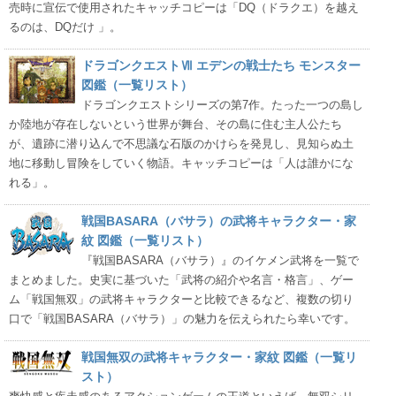
売時に宣伝で使用されたキャッチコピーは「DQ（ドラクエ）を越え
るのは、DQだけ 」。
ドラゴンクエストⅦ エデンの戦士たち モンスター
図鑑（一覧リスト）
ドラゴンクエストシリーズの第7作。たった一つの島し
か陸地が存在しないという世界が舞台、その島に住む主人公たち
が、遺跡に潜り込んで不思議な石版のかけらを発見し、見知らぬ土
地に移動し冒険をしていく物語。キャッチコピーは「人は誰かにな
れる」。
戦国BASARA（バサラ）の武将キャラクター・家
紋 図鑑（一覧リスト）
『戦国BASARA（バサラ）』のイケメン武将を一覧で
まとめました。史実に基づいた「武将の紹介や名言・格言」、ゲー
ム「戦国無双」の武将キャラクターと比較できるなど、複数の切り
口で「戦国BASARA（バサラ）」の魅力を伝えられたら幸いです。
戦国無双の武将キャラクター・家紋 図鑑（一覧リ
スト）