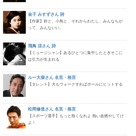
金子 みすずさん 詩
【作家】鈴と、小鳥と、それからわたし、みんなちが
って、みんないい。
飛鳥 涼さん 詩
【ミュージシャン】あるひとつに集中したときそこに
は引力が生まれる
ルー大柴さん 名言・格言
【タレント】犬もウォークすればポールにヒットする
松岡修造さん 名言・格言
【スポーツ選手】もっと熱くなれよ 熱い血燃やしてけ
よ！