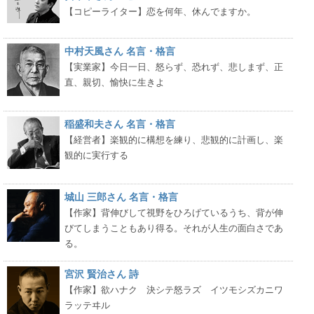
【コピーライター】恋を何年、休んでますか。
中村天風さん 名言・格言
【実業家】今日一日、怒らず、恐れず、悲しまず、正
直、親切、愉快に生きよ
稲盛和夫さん 名言・格言
【経営者】楽観的に構想を練り、悲観的に計画し、楽
観的に実行する
城山 三郎さん 名言・格言
【作家】背伸びして視野をひろげているうち、背が伸
びてしまうこともあり得る。それが人生の面白さであ
る。
宮沢 賢治さん 詩
【作家】欲ハナク 決シテ怒ラズ イツモシズカニワ
ラッテヰル