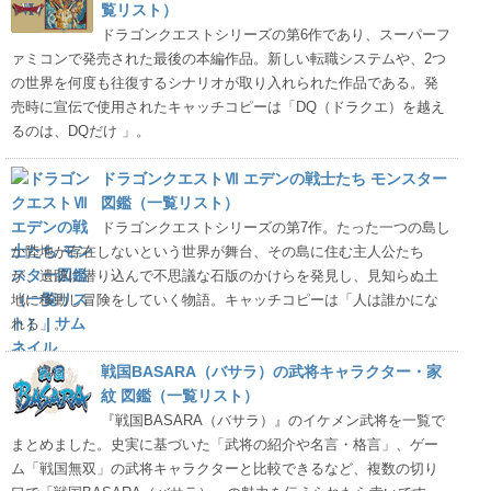
覧リスト）
ドラゴンクエストシリーズの第6作であり、スーパーフ
ァミコンで発売された最後の本編作品。新しい転職システムや、2つ
の世界を何度も往復するシナリオが取り入れられた作品である。発
売時に宣伝で使用されたキャッチコピーは「DQ（ドラクエ）を越え
るのは、DQだけ 」。
ドラゴンクエストⅦ エデンの戦士たち モンスター
図鑑（一覧リスト）
ドラゴンクエストシリーズの第7作。たった一つの島し
か陸地が存在しないという世界が舞台、その島に住む主人公たち
が、遺跡に潜り込んで不思議な石版のかけらを発見し、見知らぬ土
地に移動し冒険をしていく物語。キャッチコピーは「人は誰かにな
れる」。
戦国BASARA（バサラ）の武将キャラクター・家
紋 図鑑（一覧リスト）
『戦国BASARA（バサラ）』のイケメン武将を一覧で
まとめました。史実に基づいた「武将の紹介や名言・格言」、ゲー
ム「戦国無双」の武将キャラクターと比較できるなど、複数の切り