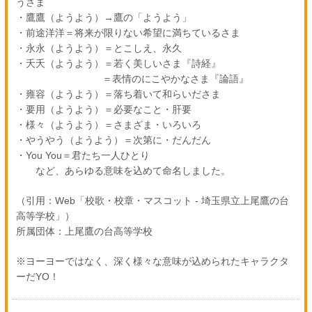
うさま
・鷹鷹（ようよう）→鷹の「ようよう」
・前途洋洋＝将来が限りない希望に満ちているさま
・永永（ようよう）＝とこしえ、永久
・夭夭（ようよう）＝若く美しいさま『詩経』
＝表情のにこやかなさま『論語』
・雍容（ようよう）＝落ち着いて和らいださま
・要用（ようよう）＝必要なこと・肝要
・様々（ようよう）＝さまざま・いろいろ
・やうやう（ようよう）＝次第に・だんだん
・You You＝君たち一人ひとり
など、あらゆる意味を込めて命名しました。
（引用：Web「校歌・校章・マスコット - 埼玉県立上尾鷹の台
高等学校」）
所属団体：上尾鷹の台高等学校
※ヨーヨーではなく、深く様々な意味が込められたキャラクタ
ーだYO！