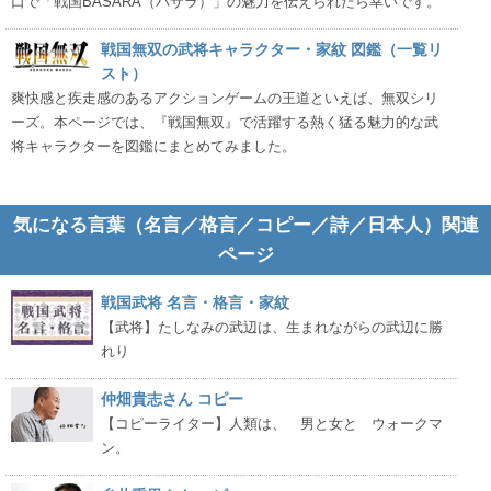
口で「戦国BASARA（バサラ）」の魅力を伝えられたら幸いです。
戦国無双の武将キャラクター・家紋 図鑑（一覧リ
スト）
爽快感と疾走感のあるアクションゲームの王道といえば、無双シリ
ーズ。本ページでは、『戦国無双』で活躍する熱く猛る魅力的な武
将キャラクターを図鑑にまとめてみました。
気になる言葉（名言／格言／コピー／詩／日本人）関連
ページ
戦国武将 名言・格言・家紋
【武将】たしなみの武辺は、生まれながらの武辺に勝
れり
仲畑貴志さん コピー
【コピーライター】人類は、 男と女と ウォークマ
ン。