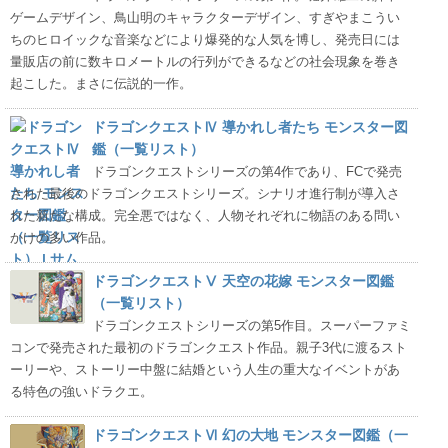
ゲームデザイン、鳥山明のキャラクターデザイン、すぎやまこうい
ちのヒロイックな音楽などにより爆発的な人気を博し、発売日には
量販店の前に数キロメートルの行列ができるなどの社会現象を巻き
起こした。まさに伝説的一作。
ドラゴンクエストⅣ 導かれし者たち モンスター図
鑑（一覧リスト）
ドラゴンクエストシリーズの第4作であり、FCで発売
された最後のドラゴンクエストシリーズ。シナリオ進行制が導入さ
れた新たな構成。完全悪ではなく、人物それぞれに物語のある問い
かけの多い作品。
ドラゴンクエストⅤ 天空の花嫁 モンスター図鑑
（一覧リスト）
ドラゴンクエストシリーズの第5作目。スーパーファミ
コンで発売された最初のドラゴンクエスト作品。親子3代に渡るスト
ーリーや、ストーリー中盤に結婚という人生の重大なイベントがあ
る特色の強いドラクエ。
ドラゴンクエストⅥ 幻の大地 モンスター図鑑（一