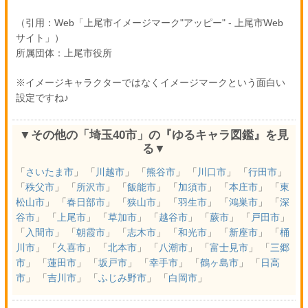
（引用：Web「上尾市イメージマーク"アッピー" - 上尾市Web
サイト」）
所属団体：上尾市役所
※イメージキャラクターではなくイメージマークという面白い
設定ですね♪
▼その他の「埼玉40市」の『ゆるキャラ図鑑』を見
る▼
「
さいたま市
」 「
川越市
」 「
熊谷市
」 「
川口市
」 「
行田市
」
「
秩父市
」 「
所沢市
」 「
飯能市
」 「
加須市
」 「
本庄市
」 「
東
松山市
」 「
春日部市
」 「
狭山市
」 「
羽生市
」 「
鴻巣市
」 「
深
谷市
」 「
上尾市
」 「
草加市
」 「
越谷市
」 「
蕨市
」 「
戸田市
」
「
入間市
」 「
朝霞市
」 「
志木市
」 「
和光市
」 「
新座市
」 「
桶
川市
」 「
久喜市
」 「
北本市
」 「
八潮市
」 「
富士見市
」 「
三郷
市
」 「
蓮田市
」 「
坂戸市
」 「
幸手市
」 「
鶴ヶ島市
」 「
日高
市
」 「
吉川市
」 「
ふじみ野市
」 「
白岡市
」