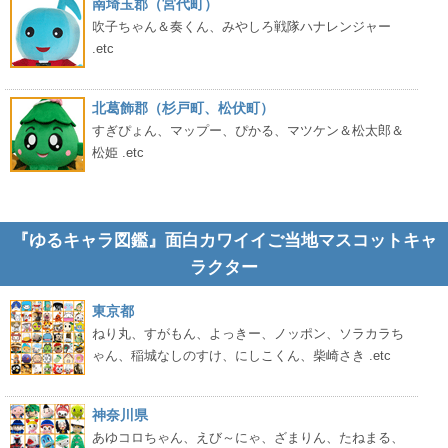
南埼玉郡（宮代町）
吹子ちゃん＆奏くん、みやしろ戦隊ハナレンジャー
.etc
北葛飾郡（杉戸町、松伏町）
すぎぴょん、マップー、ぴかる、マツケン＆松太郎＆
松姫 .etc
『ゆるキャラ図鑑』面白カワイイご当地マスコットキャ
ラクター
東京都
ねり丸、すがもん、よっきー、ノッポン、ソラカラち
ゃん、稲城なしのすけ、にしこくん、柴崎さき .etc
神奈川県
あゆコロちゃん、えび～にゃ、ざまりん、たねまる、