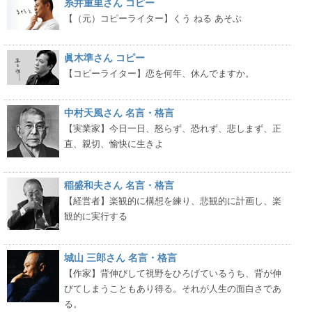
糸井重里さん コピー
【（元）コピーライター】くう ねる あそぶ
眞木準さん コピー
【コピーライター】恋を何年、休んでますか。
中村天風さん 名言・格言
【実業家】今日一日、怒らず、恐れず、悲しまず、正
直、親切、愉快に生きよ
稲盛和夫さん 名言・格言
【経営者】楽観的に構想を練り、悲観的に計画し、楽
観的に実行する
城山 三郎さん 名言・格言
【作家】背伸びして視野をひろげているうち、背が伸
びてしまうこともあり得る。それが人生の面白さであ
る。