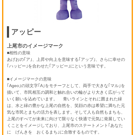
アッピー
上尾市のイメージマーク
■相性の意味
あげおの｢ア｣、上昇や向上を意味する｢アップ｣、さらに幸せの
｢ハッピー｣を合わせた｢アッピー｣にという意味です。
■イメージマークの意味
｢Ageo｣の頭文字｢A｣をモチーフとして、両手で大きな｢マル｣を
描いて、市民相互の調和と触れ合いの輪がより大きく広がって
いく願いを込めています。 青いラインとそれに囲まれた緑
は、水と緑の豊かな上尾の自然を、笑顔の赤は希望に満ちた元
気な市民とまちの活力を表します。そして人も自然もまちも、
上尾のすべてが未来に向けて限りなく快適で元気に発展してい
くことをイメージしており、上尾市のステートメント｢あなた
に げんきを おくるまち｣に合致するものです。