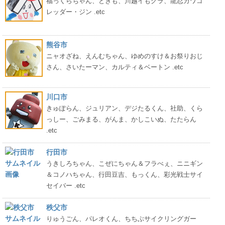
福っくらちゃん、ときも、川越イもグラ、龍忍カワゴ
レッダー・ジン .etc
熊谷市
ニャオざね、えんむちゃん、ゆめのすけ＆お祭りおじ
さん、さいたーマン、カルティ＆ベートン .etc
川口市
きゅぽらん、ジュリアン、デジたるくん、社助、くら
っしー、ごみまる、がんま、かしこいぬ、たたらん
.etc
行田市
うきしろちゃん、こぜにちゃん＆フラべぇ、ニニギン
＆コノハちゃん、行田豆吉、もっくん、彩光戦士サイ
セイバー .etc
秩父市
りゅうごん、パレオくん、ちちぶサイクリングガー