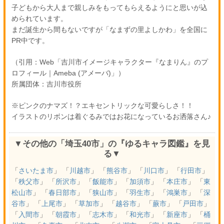
子どもから大人まで親しみをもってもらえるようにと思いが込
められています。
まだ誕生から間もないですが「なまずの里よしかわ」を全国に
PR中です。
（引用：Web「吉川市イメージキャラクター『なまりん』のプ
ロフィール｜Ameba (アメーバ)」）
所属団体：吉川市役所
※ピンクのナマズ！？エキセントリックな可愛らしさ！！
イラストのリボンは着ぐるみではお花になっているお洒落さん♪
▼その他の「埼玉40市」の『ゆるキャラ図鑑』を見
る▼
「
さいたま市
」 「
川越市
」 「
熊谷市
」 「
川口市
」 「
行田市
」
「
秩父市
」 「
所沢市
」 「
飯能市
」 「
加須市
」 「
本庄市
」 「
東
松山市
」 「
春日部市
」 「
狭山市
」 「
羽生市
」 「
鴻巣市
」 「
深
谷市
」 「
上尾市
」 「
草加市
」 「
越谷市
」 「
蕨市
」 「
戸田市
」
「
入間市
」 「
朝霞市
」 「
志木市
」 「
和光市
」 「
新座市
」 「
桶