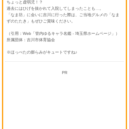
ちょっと虚弱児！？
過去にはひげを抜かれて入院してしまったことも…。
「なま坊」に会いに吉川に行った際は、ご当地グルメの「なま
ずのたたき」もぜひご賞味ください。
（引用：Web「管内ゆるキャラ名鑑 - 埼玉県ホームページ」）
所属団体：吉川市体育協会
※ほっぺたの膨らみがキュートですね♪
PR