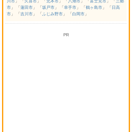
川市
」 「
久喜市
」 「
北本市
」 「
八潮市
」 「
富士見市
」 「
三郷
市
」 「
蓮田市
」 「
坂戸市
」 「
幸手市
」 「
鶴ヶ島市
」 「
日高
市
」 「
吉川市
」 「
ふじみ野市
」 「
白岡市
」
PR