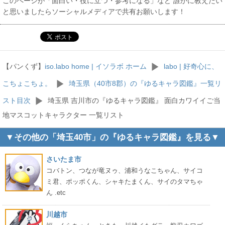
このページが「面白い・役に立つ・参考になる」など 誰かに教えたい
と思いましたらソーシャルメディアで共有お願いします！
【パンくず】
iso.labo home | イソラボ ホーム
labo | 好奇心に、
こちょこちょ。
埼玉県（40市8郡）の『ゆるキャラ図鑑』一覧リ
スト目次
埼玉県 吉川市の『ゆるキャラ図鑑』 面白カワイイご当
地マスコットキャラクター 一覧リスト
▼その他の「埼玉40市」の『ゆるキャラ図鑑』を見る▼
さいたま市
コバトン、つなが竜ヌゥ、浦和うなこちゃん、サイコ
ミ君、ポッポくん、シャキたまくん、サイのタマちゃ
ん .etc
川越市