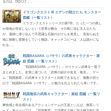
るのは、DQだけ 」。
ドラゴンクエストⅦ エデンの戦士たち モンスター
図鑑（一覧リスト）
ドラゴンクエストシリーズの第7作。たった一つの島し
か陸地が存在しないという世界が舞台、その島に住む主人公たち
が、遺跡に潜り込んで不思議な石版のかけらを発見し、見知らぬ土
地に移動し冒険をしていく物語。キャッチコピーは「人は誰かにな
れる」。
戦国BASARA（バサラ）の武将キャラクター・家
紋 図鑑（一覧リスト）
『戦国BASARA（バサラ）』のイケメン武将を一覧で
まとめました。史実に基づいた「武将の紹介や名言・格言」、ゲー
ム「戦国無双」の武将キャラクターと比較できるなど、複数の切り
口で「戦国BASARA（バサラ）」の魅力を伝えられたら幸いです。
戦国無双の武将キャラクター・家紋 図鑑（一覧リ
スト）
爽快感と疾走感のあるアクションゲームの王道といえば、無双シリ
ーズ。本ページでは、『戦国無双』で活躍する熱く猛る魅力的な武