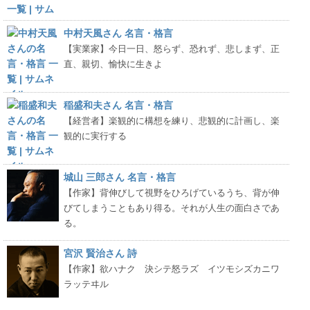
中村天風さん 名言・格言
【実業家】今日一日、怒らず、恐れず、悲しまず、正
直、親切、愉快に生きよ
稲盛和夫さん 名言・格言
【経営者】楽観的に構想を練り、悲観的に計画し、楽
観的に実行する
城山 三郎さん 名言・格言
【作家】背伸びして視野をひろげているうち、背が伸
びてしまうこともあり得る。それが人生の面白さであ
る。
宮沢 賢治さん 詩
【作家】欲ハナク 決シテ怒ラズ イツモシズカニワ
ラッテヰル