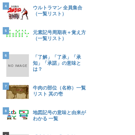
4
ウルトラマン 全員集合
（一覧リスト）
5
元素記号周期表＋覚え方
（一覧リスト）
6
「了解」「了承」「承
知」「承諾」の意味と
は？
7
牛肉の部位（名称）一覧
リスト 其の壱
8
地図記号の意味と由来が
わかる 一覧