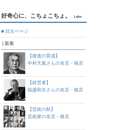
好奇心に、こちょこちょ。
Labo
■ 目次ページ
| 新着
【後進の育成】
中村天風さんの名言・格言
【経営者】
稲盛和夫さんの名言・格言
【芸術の秋】
芸術家の名言・格言