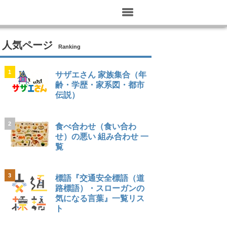
人気ページ
Ranking
1
サザエさん 家族集合（年
齢・学歴・家系図・都市
伝説）
2
食べ合わせ（食い合わ
せ）の悪い 組み合わせ 一
覧
3
標語『交通安全標語（道
路標語）・スローガンの
気になる言葉』一覧リス
ト