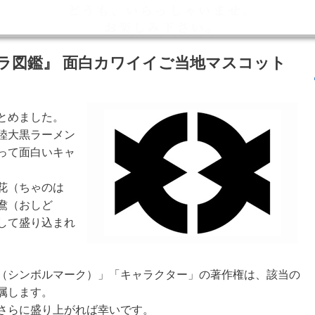
ラ図鑑』 面白カワイイご当地マスコット
とめました。
陸大黒ラーメン
って面白いキャ
花（ちゃのは
鴦（おしど
して盛り込まれ
（シンボルマーク）」「キャラクター」の著作権は、該当の
属します。
さらに盛り上がれば幸いです。