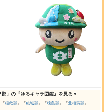
7郡」の『ゆるキャラ図鑑』を見る▼
 「
稲敷郡
」 「
結城郡
」 「
猿島郡
」 「
北相馬郡
」