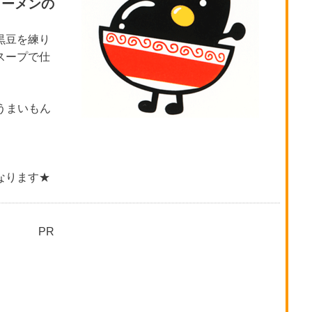
ラーメンの
黒豆を練り
スープで仕
うまいもん
なります★
PR