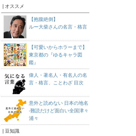
| オススメ
【抱腹絶倒】
ルー大柴さんの名言・格言
【可愛いからホラーまで】
東京都の『ゆるキャラ図
鑑』
偉人・著名人・有名人の名
言・格言、ことわざ 目次
意外と読めない 日本の地名
-難読だけど面白い全国津々
浦々
| 豆知識