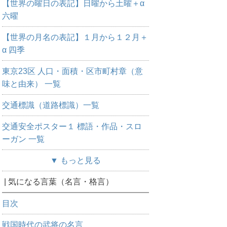
【世界の曜日の表記】日曜から土曜＋α
六曜
【世界の月名の表記】１月から１２月＋
α 四季
東京23区 人口・面積・区市町村章（意
味と由来） 一覧
交通標識（道路標識）一覧
交通安全ポスター１ 標語・作品・スロ
ーガン 一覧
▼ もっと見る
| 気になる言葉（名言・格言）
目次
戦国時代の武将の名言