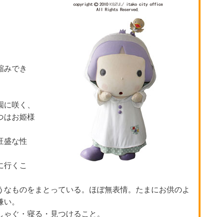
縮みでき
園に咲く、
つはお姫様
旺盛な性
に行くこ
うなものをまとっている。ほぼ無表情。たまにお供のよ
嫌い。
しゃぐ・寝る・見つけること。