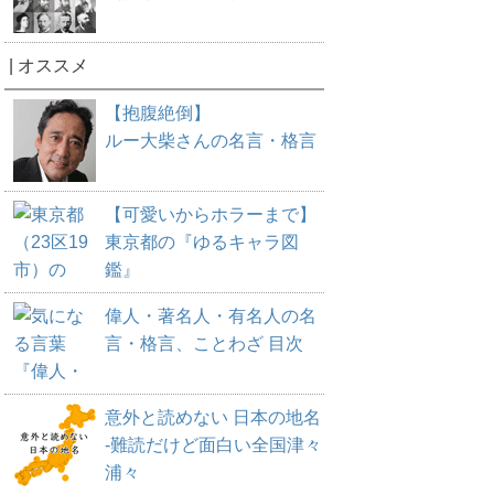
| オススメ
【抱腹絶倒】
ルー大柴さんの名言・格言
【可愛いからホラーまで】
東京都の『ゆるキャラ図
鑑』
偉人・著名人・有名人の名
言・格言、ことわざ 目次
意外と読めない 日本の地名
-難読だけど面白い全国津々
浦々