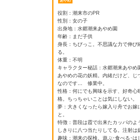
あやめ
役割：潮来市のPR
性別：女の子
出身地：水郷潮来あやめ園
年齢：まだ子供
身長：ちびっこ。不思議な力で伸び
る。
体重：不明
キャラクター秘話：水郷潮来あやめ
あやめの花の妖精。内緒だけど、じ
なのです… 修業中。
性格：何にでも興味を示す、好奇心
格。ちっちゃいことは気にしない。
夢：大きくなったら嫁入り舟でお嫁
と。
特徴：普段は霞で出来たカッパのよ
しきりに八つ当たりしてる。注射は
趣味：潮来の探検。遊ぶ･食べる･は