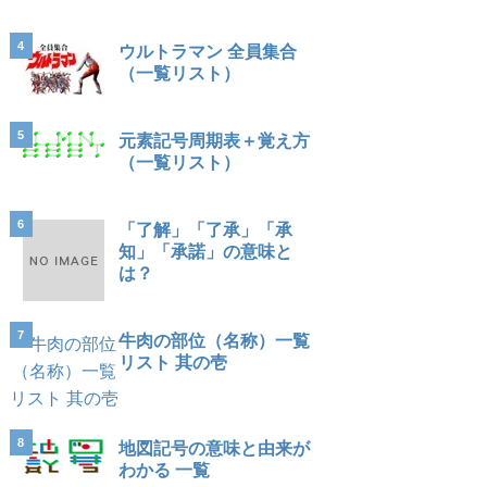
4
ウルトラマン 全員集合
（一覧リスト）
5
元素記号周期表＋覚え方
（一覧リスト）
6
「了解」「了承」「承
知」「承諾」の意味と
は？
7
牛肉の部位（名称）一覧
リスト 其の壱
8
地図記号の意味と由来が
わかる 一覧