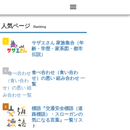
人気ページ
Ranking
1
サザエさん 家族集合（年
齢・学歴・家系図・都市
伝説）
2
食べ合わせ（食い合わ
せ）の悪い 組み合わせ 一
覧
3
標語『交通安全標語（道
路標語）・スローガンの
気になる言葉』一覧リス
ト