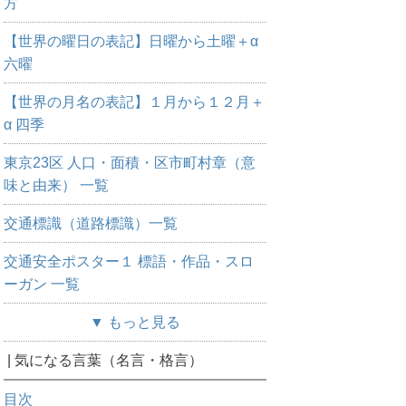
方
【世界の曜日の表記】日曜から土曜＋α
六曜
【世界の月名の表記】１月から１２月＋
α 四季
東京23区 人口・面積・区市町村章（意
味と由来） 一覧
交通標識（道路標識）一覧
交通安全ポスター１ 標語・作品・スロ
ーガン 一覧
▼ もっと見る
| 気になる言葉（名言・格言）
目次