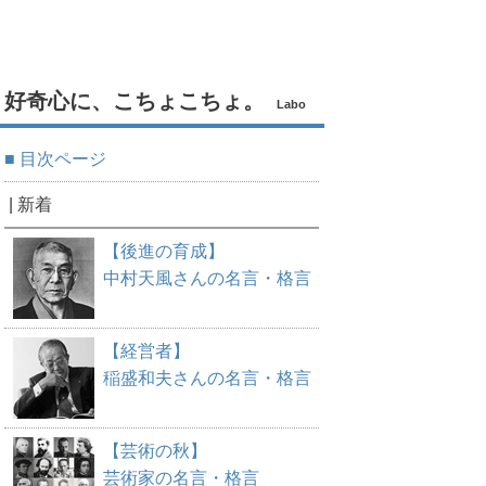
好奇心に、こちょこちょ。
Labo
■ 目次ページ
| 新着
【後進の育成】
中村天風さんの名言・格言
【経営者】
稲盛和夫さんの名言・格言
【芸術の秋】
芸術家の名言・格言