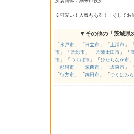
所属団体：潮来市役所
※可愛い！人気もある！！そしてお
▼その他の「茨城県
「
水戸市
」 「
日立市
」 「
土浦市
」 
市
」 「
常総市
」 「
常陸太田市
」 「
市
」 「
つくば市
」 「
ひたちなか市
」
「
那珂市
」 「
筑西市
」 「
坂東市
」 
「
行方市
」 「
鉾田市
」 「
つくばみら