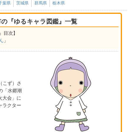
千葉県
茨城県
群馬県
栃木県
市の『ゆるキャラ図鑑』一覧
』目次】
ん
」
（こず）さ
の「水郷潮
火大会」に
ャラクター