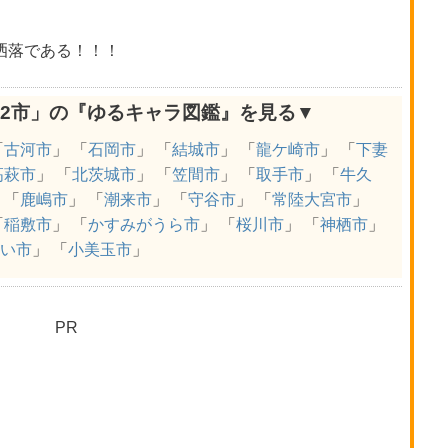
洒落である！！！
32市」の『ゆるキャラ図鑑』を見る▼
「
古河市
」 「
石岡市
」 「
結城市
」 「
龍ケ崎市
」 「
下妻
高萩市
」 「
北茨城市
」 「
笠間市
」 「
取手市
」 「
牛久
 「
鹿嶋市
」 「
潮来市
」 「
守谷市
」 「
常陸大宮市
」
「
稲敷市
」 「
かすみがうら市
」 「
桜川市
」 「
神栖市
」
い市
」 「
小美玉市
」
PR