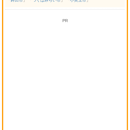
「
鉾田市
」 「
つくばみらい市
」 「
小美玉市
」
PR