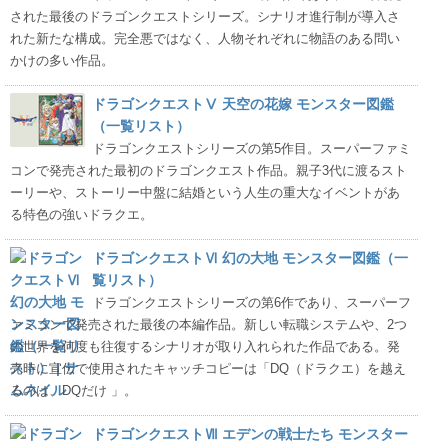
された最後のドラゴンクエストシリーズ。シナリオ進行制が導入さ
れた新たな構成。完全悪ではなく、人物それぞれに物語のある問い
かけの多い作品。
ドラゴンクエストⅤ 天空の花嫁 モンスター図鑑
（一覧リスト）
ドラゴンクエストシリーズの第5作目。スーパーファミ
コンで発売された最初のドラゴンクエスト作品。親子3代に渡るスト
ーリーや、ストーリー中盤に結婚という人生の重大なイベントがあ
る特色の強いドラクエ。
ドラゴンクエストⅥ 幻の大地 モンスター図鑑（一
覧リスト）
ドラゴンクエストシリーズの第6作であり、スーパーフ
ァミコンで発売された最後の本編作品。新しい転職システムや、2つ
の世界を何度も往復するシナリオが取り入れられた作品である。発
売時に宣伝で使用されたキャッチコピーは「DQ（ドラクエ）を越え
るのは、DQだけ 」。
ドラゴンクエストⅦ エデンの戦士たち モンスター