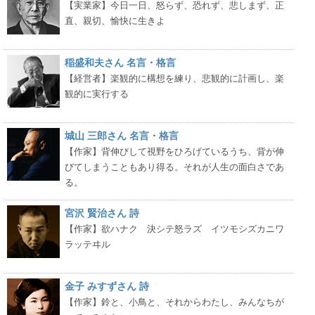
【実業家】今日一日、怒らず、恐れず、悲しまず、正
直、親切、愉快に生きよ
稲盛和夫さん 名言・格言
【経営者】楽観的に構想を練り、悲観的に計画し、楽
観的に実行する
城山 三郎さん 名言・格言
【作家】背伸びして視野をひろげているうち、背が伸
びてしまうこともあり得る。それが人生の面白さであ
る。
宮沢 賢治さん 詩
【作家】欲ハナク 決シテ怒ラズ イツモシズカニワ
ラッテヰル
金子 みすずさん 詩
【作家】鈴と、小鳥と、それからわたし、みんなちが