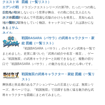
図鑑（一覧リスト）
ドラゴンクエストシリーズの第7作。たった一つの島し
か陸地が存在しないという世界が舞台、その島に住む主人公たち
が、遺跡に潜り込んで不思議な石版のかけらを発見し、見知らぬ土
地に移動し冒険をしていく物語。キャッチコピーは「人は誰かにな
れる」。
戦国BASARA（バサラ）の武将キャラクター・家
紋 図鑑（一覧リスト）
『戦国BASARA（バサラ）』のイケメン武将を一覧で
まとめました。史実に基づいた「武将の紹介や名言・格言」、ゲー
ム「戦国無双」の武将キャラクターと比較できるなど、複数の切り
口で「戦国BASARA（バサラ）」の魅力を伝えられたら幸いです。
戦国無双の武将キャラクター・家紋 図鑑（一覧リ
スト）
爽快感と疾走感のあるアクションゲームの王道といえば、無双シリ
ーズ。本ページでは、『戦国無双』で活躍する熱く猛る魅力的な武
将キャラクターを図鑑にまとめてみました。