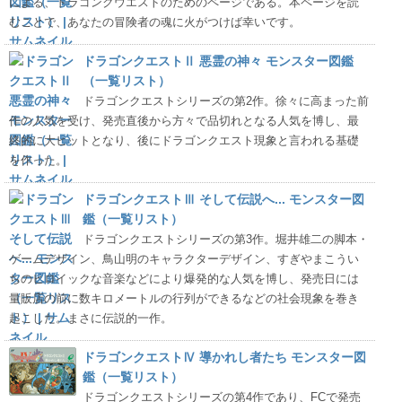
による、ドラゴンクウエストのためのページである。本ページを読
むことで、あなたの冒険者の魂に火がつけば幸いです。
ドラゴンクエストⅡ 悪霊の神々 モンスター図鑑
（一覧リスト）
ドラゴンクエストシリーズの第2作。徐々に高まった前
作の人気を受け、発売直後から方々で品切れとなる人気を博し、最
終的に大ヒットとなり、後にドラゴンクエスト現象と言われる基礎
を作った。
ドラゴンクエストⅢ そして伝説へ... モンスター図
鑑（一覧リスト）
ドラゴンクエストシリーズの第3作。堀井雄二の脚本・
ゲームデザイン、鳥山明のキャラクターデザイン、すぎやまこうい
ちのヒロイックな音楽などにより爆発的な人気を博し、発売日には
量販店の前に数キロメートルの行列ができるなどの社会現象を巻き
起こした。まさに伝説的一作。
ドラゴンクエストⅣ 導かれし者たち モンスター図
鑑（一覧リスト）
ドラゴンクエストシリーズの第4作であり、FCで発売