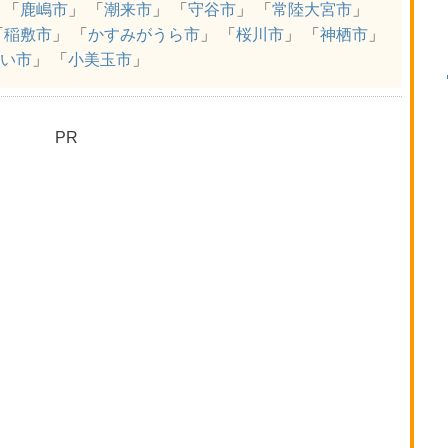
 「
鹿嶋市
」 「
潮来市
」 「
守谷市
」 「
常陸大宮市
」
「
稲敷市
」 「
かすみがうら市
」 「
桜川市
」 「
神栖市
」
い市
」 「
小美玉市
」
PR