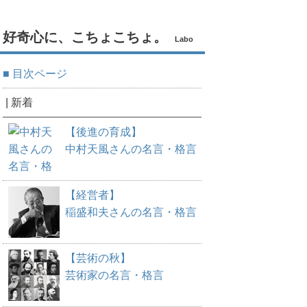
好奇心に、こちょこちょ。
Labo
■ 目次ページ
| 新着
【後進の育成】
中村天風さんの名言・格言
【経営者】
稲盛和夫さんの名言・格言
【芸術の秋】
芸術家の名言・格言