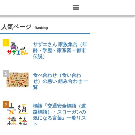
人気ページ
Ranking
1
サザエさん 家族集合（年
齢・学歴・家系図・都市
伝説）
2
食べ合わせ（食い合わ
せ）の悪い 組み合わせ 一
覧
3
標語『交通安全標語（道
路標語）・スローガンの
気になる言葉』一覧リス
ト