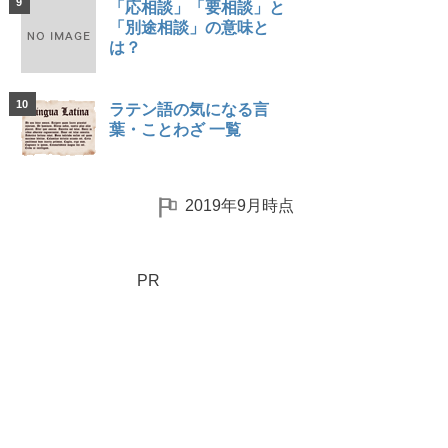
9
「応相談」「要相談」と
「別途相談」の意味と
は？
10
ラテン語の気になる言
葉・ことわざ 一覧
2019年9月時点
PR