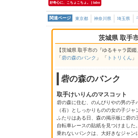
好奇心に、こちょこちょ。 | labo
関連ページ
東京都
神奈川県
埼玉県
茨城県 取手
【茨城県 取手市の『ゆるキャラ図鑑
「
砦の森のバンク
」 「
トトリくん
」
砦の森のバンク
取手けいりんのマスコット
砦の森に住む、のんびりやの男の子
（右）としっかりものの女の子ジャ
ふたりはある日、森の掲示板に砦の
自転車レースの貼紙を見つけました
乗れないバンクは、大好きなジャン