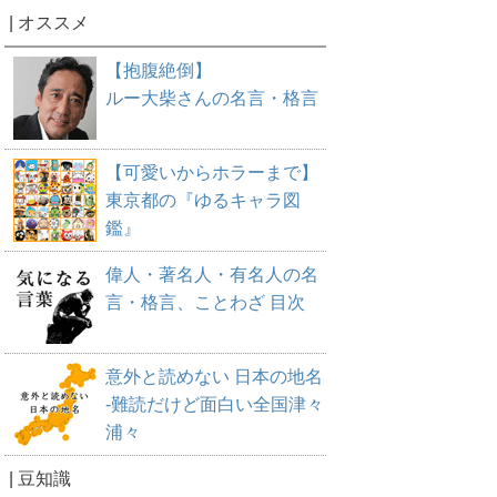
| オススメ
【抱腹絶倒】
ルー大柴さんの名言・格言
【可愛いからホラーまで】
東京都の『ゆるキャラ図
鑑』
偉人・著名人・有名人の名
言・格言、ことわざ 目次
意外と読めない 日本の地名
-難読だけど面白い全国津々
浦々
| 豆知識