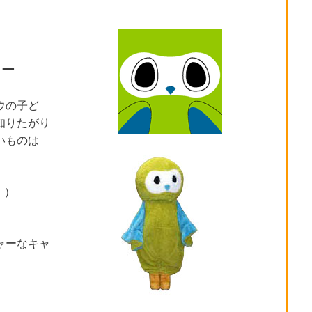
ター
ウの子ど
知りたがり
いものは
」）
ャーなキャ