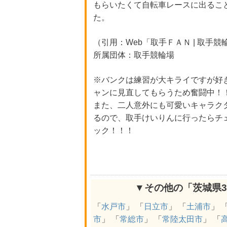
もらいたくて自転車レースに出るこ
た。
（引用：Web「取手ＦＡＮ | 取手競
所属団体：取手競輪場
※バンクは練習が大キライですが好
ャンに見直してもらうため奮闘中！
また、二人意外にも可愛いキャラク
るので、取手けいりんに行ったらチ
ック！！！
▼その他の「茨城県
「
水戸市
」 「
日立市
」 「
土浦市
」 
市
」 「
常総市
」 「
常陸太田市
」 「