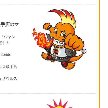
取手店のマ
店『ジャン
躍中！
oride
ルス取手店
なザウルス