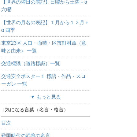
【世界の曜日の表記】日曜から土曜＋α
六曜
【世界の月名の表記】１月から１２月＋
α 四季
東京23区 人口・面積・区市町村章（意
味と由来） 一覧
交通標識（道路標識）一覧
交通安全ポスター１ 標語・作品・スロ
ーガン 一覧
▼ もっと見る
| 気になる言葉（名言・格言）
目次
戦国時代の武将の名言