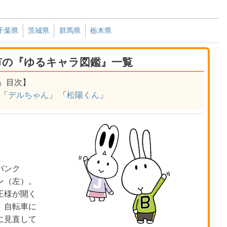
千葉県
茨城県
群馬県
栃木県
市の『ゆるキャラ図鑑』一覧
』目次】
 「
デルちゃん
」 「
松陽くん
」
バンク
ン（左）。
王様が開く
。自転車に
に見直して