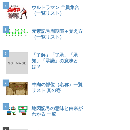
4
ウルトラマン 全員集合
（一覧リスト）
5
元素記号周期表＋覚え方
（一覧リスト）
6
「了解」「了承」「承
知」「承諾」の意味と
は？
7
牛肉の部位（名称）一覧
リスト 其の壱
8
地図記号の意味と由来が
わかる 一覧