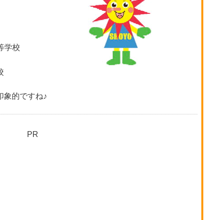
等学校
校
印象的ですね♪
PR