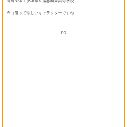
所属団体：茨城県立鬼怒商業高等学校
※白鬼って珍しいキャラクターですね！！
PR