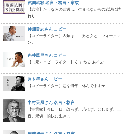
戦国武将 名言・格言・家紋
【武将】たしなみの武辺は、生まれながらの武辺に勝
れり
仲畑貴志さん コピー
【コピーライター】人類は、 男と女と ウォークマ
ン。
糸井重里さん コピー
【（元）コピーライター】くう ねる あそぶ
眞木準さん コピー
【コピーライター】恋を何年、休んでますか。
中村天風さん 名言・格言
【実業家】今日一日、怒らず、恐れず、悲しまず、正
直、親切、愉快に生きよ
稲盛和夫さん 名言・格言