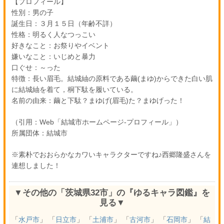
【プロフィール】
性別：男の子
誕生日：３月１５日（年齢不詳）
性格：明るく人なつっこい
好きなこと：お祭りやイベント
嫌いなこと：いじめと暴力
口ぐせ：～った
特徴：長い眉毛。結城紬の原料である繭(まゆ)からできた白い肌
に結城紬を着て，桐下駄を履いている。
名前の由来：繭と下駄？まゆげ(眉毛)た？まゆげった！
（引用：Web「結城市ホームページ-プロフィール」）
所属団体：結城市
※素朴でおおらかなカワいキャラクターですね♪西郷隆盛さんを
連想しました！
▼その他の「茨城県32市」の『ゆるキャラ図鑑』を
見る▼
「
水戸市
」 「
日立市
」 「
土浦市
」 「
古河市
」 「
石岡市
」 「
結