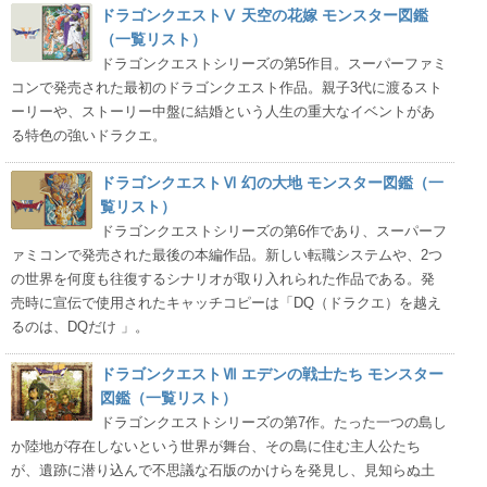
ドラゴンクエストⅤ 天空の花嫁 モンスター図鑑
（一覧リスト）
ドラゴンクエストシリーズの第5作目。スーパーファミ
コンで発売された最初のドラゴンクエスト作品。親子3代に渡るスト
ーリーや、ストーリー中盤に結婚という人生の重大なイベントがあ
る特色の強いドラクエ。
ドラゴンクエストⅥ 幻の大地 モンスター図鑑（一
覧リスト）
ドラゴンクエストシリーズの第6作であり、スーパーフ
ァミコンで発売された最後の本編作品。新しい転職システムや、2つ
の世界を何度も往復するシナリオが取り入れられた作品である。発
売時に宣伝で使用されたキャッチコピーは「DQ（ドラクエ）を越え
るのは、DQだけ 」。
ドラゴンクエストⅦ エデンの戦士たち モンスター
図鑑（一覧リスト）
ドラゴンクエストシリーズの第7作。たった一つの島し
か陸地が存在しないという世界が舞台、その島に住む主人公たち
が、遺跡に潜り込んで不思議な石版のかけらを発見し、見知らぬ土