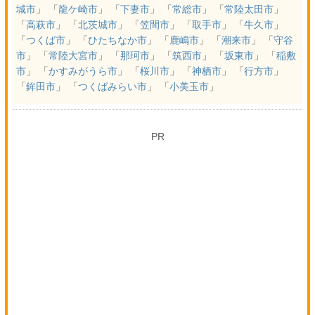
城市
」 「
龍ケ崎市
」 「
下妻市
」 「
常総市
」 「
常陸太田市
」
「
高萩市
」 「
北茨城市
」 「
笠間市
」 「
取手市
」 「
牛久市
」
「
つくば市
」 「
ひたちなか市
」 「
鹿嶋市
」 「
潮来市
」 「
守谷
市
」 「
常陸大宮市
」 「
那珂市
」 「
筑西市
」 「
坂東市
」 「
稲敷
市
」 「
かすみがうら市
」 「
桜川市
」 「
神栖市
」 「
行方市
」
「
鉾田市
」 「
つくばみらい市
」 「
小美玉市
」
PR