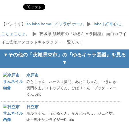
【パンくず】
iso.labo home | イソラボ ホーム
labo | 好奇心に、
こちょこちょ。
茨城県 結城市の『ゆるキャラ図鑑』 面白カワイ
イご当地マスコットキャラクター 一覧リスト
▼その他の「茨城県32市」の『ゆるキャラ図鑑』を見る
▼
水戸市
みとちゃん、ハッスル黄門、あたごちゃん、いきいき
黄門さま、ストップくん、ひばりくん、ブック・マー
くん .etc
日立市
モルちゃん、うかるくん、かみねっちょ、ジェイ坊、
郷土戦士サンライザーK .etc