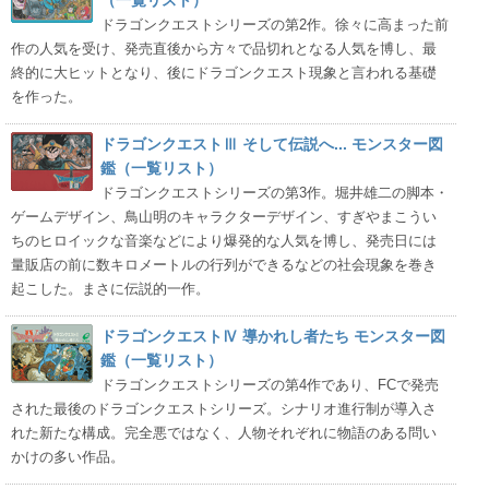
（一覧リスト）
ドラゴンクエストシリーズの第2作。徐々に高まった前
作の人気を受け、発売直後から方々で品切れとなる人気を博し、最
終的に大ヒットとなり、後にドラゴンクエスト現象と言われる基礎
を作った。
ドラゴンクエストⅢ そして伝説へ... モンスター図
鑑（一覧リスト）
ドラゴンクエストシリーズの第3作。堀井雄二の脚本・
ゲームデザイン、鳥山明のキャラクターデザイン、すぎやまこうい
ちのヒロイックな音楽などにより爆発的な人気を博し、発売日には
量販店の前に数キロメートルの行列ができるなどの社会現象を巻き
起こした。まさに伝説的一作。
ドラゴンクエストⅣ 導かれし者たち モンスター図
鑑（一覧リスト）
ドラゴンクエストシリーズの第4作であり、FCで発売
された最後のドラゴンクエストシリーズ。シナリオ進行制が導入さ
れた新たな構成。完全悪ではなく、人物それぞれに物語のある問い
かけの多い作品。