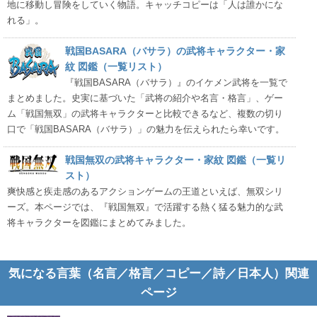
地に移動し冒険をしていく物語。キャッチコピーは「人は誰かにな
れる」。
戦国BASARA（バサラ）の武将キャラクター・家
紋 図鑑（一覧リスト）
『戦国BASARA（バサラ）』のイケメン武将を一覧で
まとめました。史実に基づいた「武将の紹介や名言・格言」、ゲー
ム「戦国無双」の武将キャラクターと比較できるなど、複数の切り
口で「戦国BASARA（バサラ）」の魅力を伝えられたら幸いです。
戦国無双の武将キャラクター・家紋 図鑑（一覧リ
スト）
爽快感と疾走感のあるアクションゲームの王道といえば、無双シリ
ーズ。本ページでは、『戦国無双』で活躍する熱く猛る魅力的な武
将キャラクターを図鑑にまとめてみました。
気になる言葉（名言／格言／コピー／詩／日本人）関連
ページ