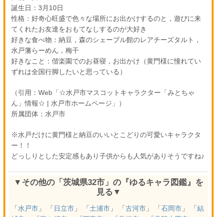
誕生日：3月10日
性格：好奇心旺盛で色々な場所にお出かけするのと，遊びに来
てくれたお友達をおもてなしするのが大好き
好きな食べ物：納豆，森のシェーブル館のレアチーズタルト，
水戸藩らーめん，梅干
好きなこと：偕楽園でのお昼寝，お出かけ（黄門様に憧れてい
ずれは全国行脚したいと思っている）
（引用：Web「☆水戸市マスコットキャラクター「みとちゃ
ん」情報☆ | 水戸市ホームページ」）
所属団体：水戸市
※水戸だけに黄門様と納豆のいいとこどりの可愛いキャラクタ
ー！！
どっしりとした安定感もあり子供からも人気がありそうですね♪
▼その他の「茨城県32市」の『ゆるキャラ図鑑』を
見る▼
「
水戸市
」 「
日立市
」 「
土浦市
」 「
古河市
」 「
石岡市
」 「
結