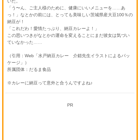
いた。
「う〜ん、ご主人様のために、健康にいいメニューを……あ
っ！」なとかの前には、とっても美味しい茨城県産大豆100％の
納豆が！
「これだわ！愛情たっぷり、納豆カレーよ！」
この思いつきがなとかの運命を変えることにまだ彼女は気づい
ていなかった……
（引用：Web「水戸納豆カレー 介錯先生イラストによるパッ
ケージ」）
所属団体：だるま食品
※カレーに納豆って意外と合うんですよね♪
PR