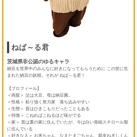
ねば～る君
茨城県非公認のゆるキャラ
納豆を世界中のみんなに好きになってもらうために この世に生
まれた納豆の妖精。それが ねば～る君！
【プロフィール】
＜両親＞ 父は大豆、母は納豆菌。
＜性格＞ 粘り強く努力家 落ち込みやすい
＜生態＞ 昔はひきこもりだったこともある
＜特徴＞ こねればこねるほど味がでる
＜家＞ 昔は藁の家に住んでいたが、今は白い発砲スチロール製
に住んでいる
＜好きな人＞ お米ちゃん、なまたまごちゃん、親友ねぎしくん