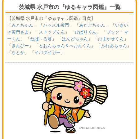
茨城県 水戸市の『ゆるキャラ図鑑』一覧
【茨城県 水戸市の『ゆるキャラ図鑑』目次】
「
みとちゃん
」 「
ハッスル黄門
」 「
あたごちゃん
」 「
いきい
き黄門さま
」 「
ストップくん
」 「
ひばりくん
」 「
ブック・マ
ーくん
」 「
ねば～る君
」 「
はんどちゃん
」 「
おまかせくん
」
「
きんびー
」 「
とおんちゃん＆へおんくん
」 「
ふれあちゃん
」
「
なとか
」 「
イバダイガー
」